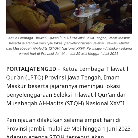
Ketua Lembaga Tilawatil Qur'an (LPTQ) Provinsi Jawa Tengah, Imam Maskur
beserta jajarannya meninjau lokasi penyelenggaraan Seleksi Tilawatil Qur’an
dan Musabaqah Al-Hadits (STQH) Nasional XXVII. Peninjauan dilakukan selama
empat hari di Provinsi Jambi, mulai 29 Mei hingga 1 Juni 2023.
PORTALJATENG.ID
– Ketua Lembaga Tilawatil
Qur’an (LPTQ) Provinsi Jawa Tengah, Imam
Maskur beserta jajarannya meninjau lokasi
penyelenggaraan Seleksi Tilawatil Qur’an dan
Musabaqah Al-Hadits (STQH) Nasional XXVII.
Peninjauan dilakukan selama empat hari di
Provinsi Jambi, mulai 29 Mei hingga 1 Juni 2023.
Adapun agenda STQH tersebut akan