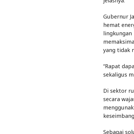
jelasnya.
Gubernur Ja
hemat energ
lingkungan
memaksimal
yang tidak 
“Rapat dapa
sekaligus m
Di sektor 
secara waja
menggunaka
keseimbang
Sebagai so