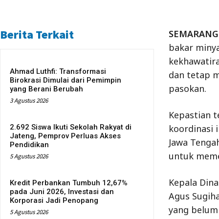
Berita Terkait
SEMARANG
bakar miny
kekhawatira
Ahmad Luthfi: Transformasi
dan tetap m
Birokrasi Dimulai dari Pemimpin
pasokan.
yang Berani Berubah
3 Agustus 2026
Kepastian 
2.692 Siswa Ikuti Sekolah Rakyat di
koordinasi 
Jateng, Pemprov Perluas Akses
Jawa Tengah
Pendidikan
untuk meme
5 Agustus 2026
Kepala Dina
Kredit Perbankan Tumbuh 12,67%
pada Juni 2026, Investasi dan
Agus Sugiha
Korporasi Jadi Penopang
yang belum 
5 Agustus 2026