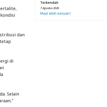
Terkendali
rtalite,
7 Agustus 2026
Muat lebih banyak
kondisi
stribusi dan
 tetap
ergi di
an
da
da. Selain
raan,”