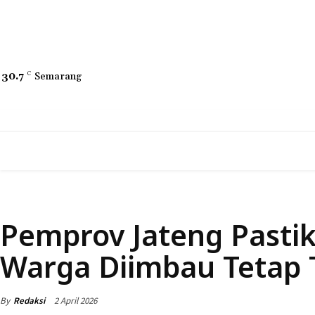
30.7
C
Semarang
HOME
NEWS
DAERAH
NASIONAL
DAERAH
Pemprov Jateng Past
Warga Diimbau Tetap
By
Redaksi
2 April 2026