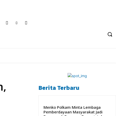
rivacy Policy
Tentang Kami
Sabtu, 8 Agustus 2026
F
POLITIK
PENDIDIKAN
PERISTIWA
n,
Berita Terbaru
Menko Polkam Minta Lembaga
Pemberdayaan Masyarakat Jadi