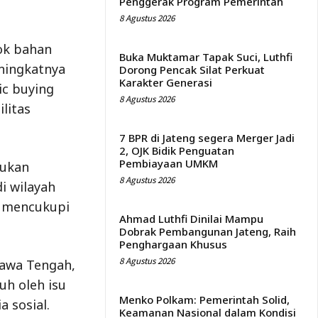
Penggerak Program Pemerintah
8 Agustus 2026
ok bahan
Buka Muktamar Tapak Suci, Luthfi
ningkatnya
Dorong Pencak Silat Perkuat
Karakter Generasi
ic buying
8 Agustus 2026
litas
7 BPR di Jateng segera Merger Jadi
2, OJK Bidik Penguatan
Pembiayaan UMKM
kukan
8 Agustus 2026
di wilayah
h mencukupi
Ahmad Luthfi Dinilai Mampu
Dobrak Pembangunan Jateng, Raih
Penghargaan Khusus
8 Agustus 2026
Jawa Tengah,
uh oleh isu
Menko Polkam: Pemerintah Solid,
 sosial.
Keamanan Nasional dalam Kondisi