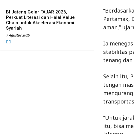
“Berdasarka
BI Jateng Gelar FAJAR 2026,
Perkuat Literasi dan Halal Value
Pertamax, D
Chain untuk Akselerasi Ekonomi
aman,” ujar
Syariah
7 Agustus 2026
Ia menegask
stabilitas 
tenang dan 
Selain itu,
tengah masy
mengurangi
transportas
“Untuk jara
itu, bisa m