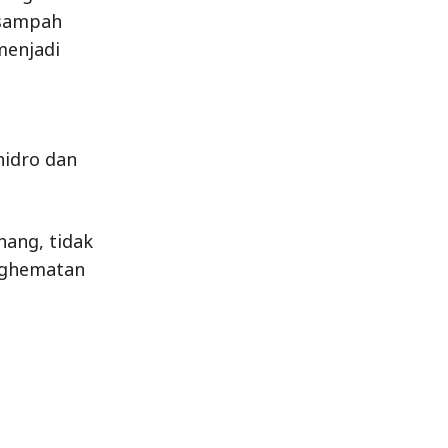
 sampah
menjadi
hidro dan
nang, tidak
nghematan