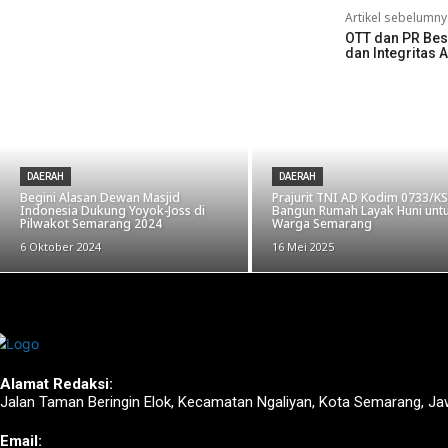
Artikel sebelumny
OTT dan PR Bes
dan Integritas 
DAERAH
DAERAH
Begini Alasan Dewan Masjid
Prajurit TNI AD Kodim 0733/KS
Indonesia Dukung Yoyok-Joss di
Bangun Rumah Layak Huni unt
Pilwakot Semarang 2024
Warga Semarang
6 Oktober 2024
16 Mei 2025
Alamat Redaksi:
Jalan Taman Beringin Elok, Kecamatan Ngaliyan, Kota Semarang, Ja
Email: