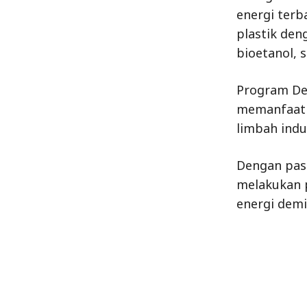
energi terb
plastik den
bioetanol, 
Program Des
memanfaatka
limbah indus
Dengan paso
melakukan 
energi demi
Bagikan