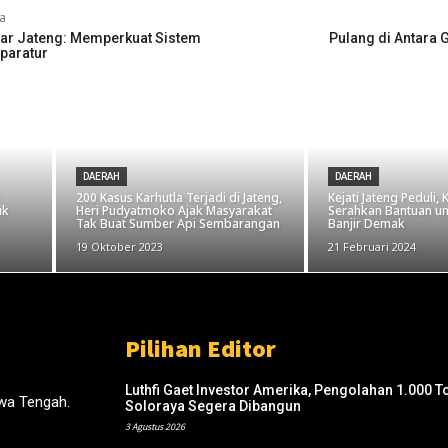
a
ar Jateng: Memperkuat Sistem
Pulang di Antara 
Aparatur
DAERAH
DAERAH
200 Kasus Karhutla Terjadi di Jateng,
Kejati Jateng Peduli, 
uk
Heri Pudyatmoko Ajak Masyarakat
Serahkan Bantuan u
Tak Buat Sumber Api Sembarangan
Banjir Demak
19 Oktober 2023
21 Februari 2024
Pilihan Editor
Luthfi Gaet Investor Amerika, Pengolahan 1.000 
wa Tengah.
Soloraya Segera Dibangun
3 Agustus 2026