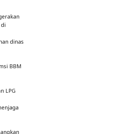
gerakan
 di
nan dinas
umsi BBM
an LPG
menjaga
bangkan