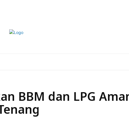
Kode Etik
Pedoman Pemberitaan
P
EKONOMI
LIFESTYLE
OLAHRAGA
OTOMOTI
ikan BBM dan LPG Ama
 Tenang
Bagikan