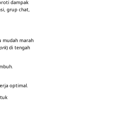
oroti dampak
si, grup chat,
u mudah marah
ork
) di tengah
mbuh.
erja optimal.
tuk