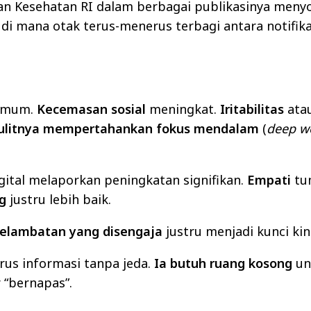
an Kesehatan RI dalam berbagai publikasinya meny
di mana otak terus-menerus terbagi antara notifika
 umum.
Kecemasan sosial
meningkat.
Iritabilitas
ata
ulitnya mempertahankan fokus mendalam
(
deep w
gital melaporkan peningkatan signifikan.
Empati
tu
g
justru lebih baik.
elambatan yang disengaja
justru menjadi kunci kin
us informasi tanpa jeda.
Ia butuh ruang kosong
un
 “bernapas”.