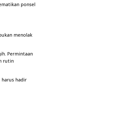
ematikan ponsel
 bukan menolak
gih. Permintaan
 rutin
 harus hadir