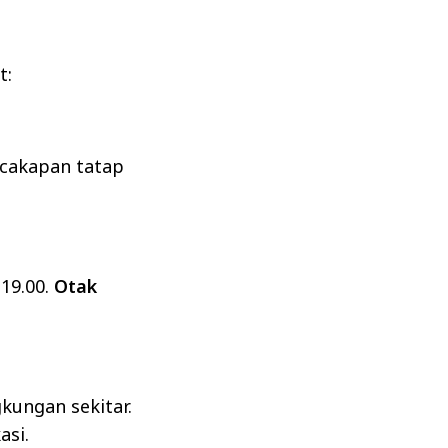
t:
rcakapan tatap
 19.00.
Otak
kungan sekitar.
asi.