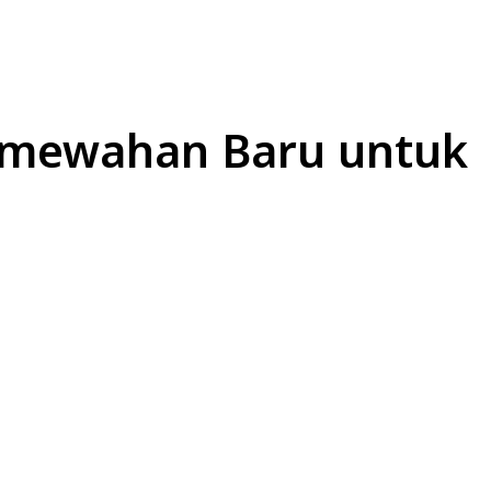
L
EKONOMI
LIFESTYLE
OLAHRAGA
OTOM
Kemewahan Baru untuk
Bagikan