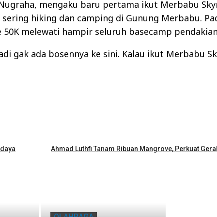
ian Nugraha, mengaku baru pertama ikut Merbabu Sk
dah sering hiking dan camping di Gunung Merbabu. Pad
te 50K melewati hampir seluruh basecamp pendakian
adi gak ada bosennya ke sini. Kalau ikut Merbabu S
udaya
Ahmad Luthfi Tanam Ribuan Mangrove, Perkuat Gera
OLAHRAGA