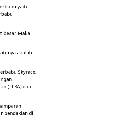
Merbabu yaitu
erbabu
t besar. Maka
satunya adalah
Merbabu Skyrace.
dengan
ion (ITRA) dan
 hamparan
ur pendakian di