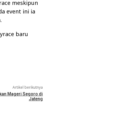
yrace meskipun
a event ini ia
.
kyrace baru
Artikel berikutnya
kan Mageri Segoro di
Jateng