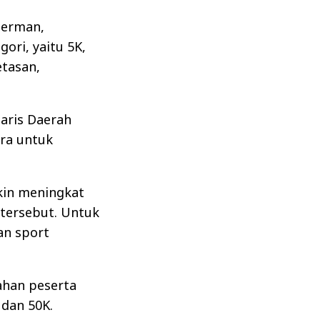
 Jerman,
gori, yaitu 5K,
etasan,
taris Daerah
ara untuk
kin meningkat
 tersebut. Untuk
an sport
ahan peserta
 dan 50K.