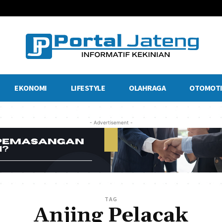
EKONOMI
LIFESTYLE
OLAHRAGA
OTOMOTI
- Advertisement -
TAG
Anjing Pelacak