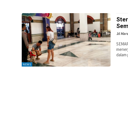
Ster
Sem
16 Mare
SEMAR
menerj
dalam p
NEWS