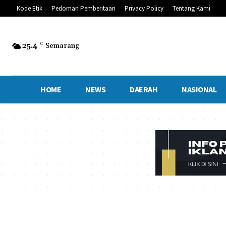
Kode Etik
Pedoman Pemberitaan
Privacy Policy
Tentang Kami
25.4
C
Semarang
HOME
NEWS
DAERAH
NASIONAL