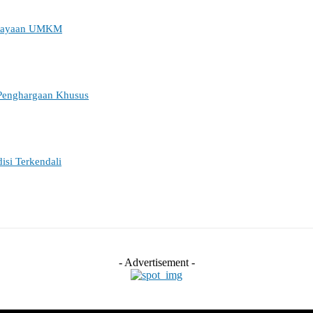
mbiayaan UMKM
Penghargaan Khusus
si Terkendali
- Advertisement -