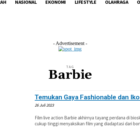
RAH
NASIONAL
EKONOMI
LIFESTYLE
OLAHRAGA
O
L
EKONOMI
LIFESTYLE
OLAHRAGA
OTOM
- Advertisement -
TAG
Barbie
Temukan Gaya Fashionable dan Ikon
26 Juli 2023
Film live action Barbie akhirnya tayang perdana di bi
cukup tinggi menyaksikan film yang diadaptasi dari bon