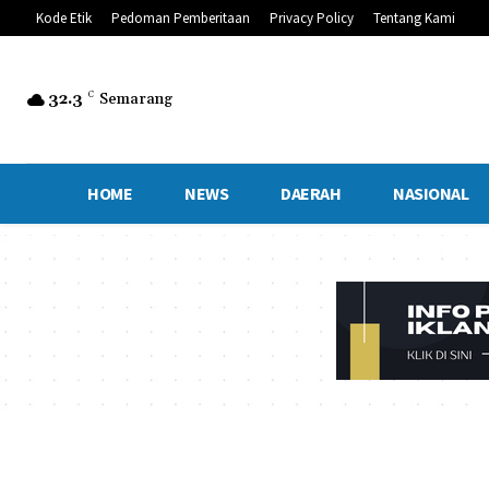
Kode Etik
Pedoman Pemberitaan
Privacy Policy
Tentang Kami
32.3
C
Semarang
HOME
NEWS
DAERAH
NASIONAL