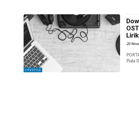
Dow
OST
Liri
20 Nov
PORTAL
Piala 
LIFESTYLE