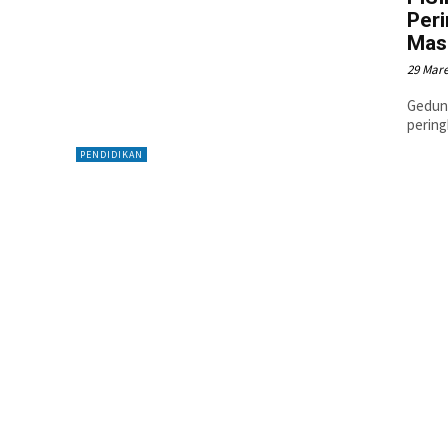
Per
Mas
29 Mare
Gedung
pering
PENDIDIKAN