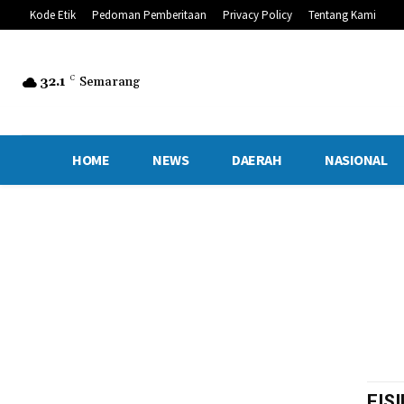
Kode Etik
Pedoman Pemberitaan
Privacy Policy
Tentang Kami
32.1
C
Semarang
HOME
NEWS
DAERAH
NASIONAL
FISI