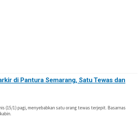
OTIF
POLITIK
PENDIDIKAN
PERISTIWA
rkir di Pantura Semarang, Satu Tewas dan
mis (15/1) pagi, menyebabkan satu orang tewas terjepit. Basarnas
kabin.