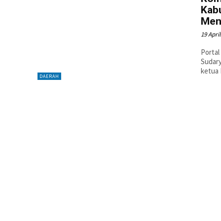
Kab
Men
19 Apri
Portal
Sudar
ketua 
DAERAH