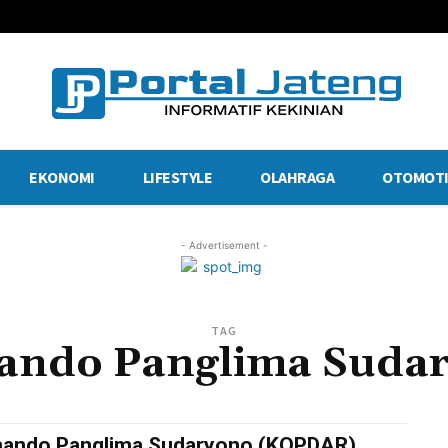
EKONOMI
LIFESTYLE
OLAHRAGA
OTOMOTI
- Advertisement -
TAG
ndo Panglima Suda
ando Panglima Sudaryono (KOPDAR)