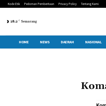
Kode Etik
Pedoman Pemberitaan
Privacy Policy
Tentang Kami
28.2
C
Semarang
HOME
NEWS
DAERAH
NASIONAL
Koma
Kom