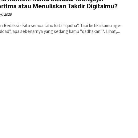
ritma atau Menuliskan Takdir Digitalmu?
ri 2026
n Redaksi - Kita semua tahu kata "qadha". Tapi ketika kamu nge-
klik "upload", apa sebenarnya yang sedang kamu "qadhakan"?. Lihat,...