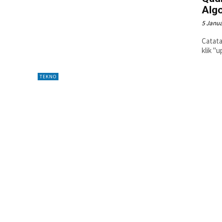
Algo
5 Janua
Catata
TEKNO