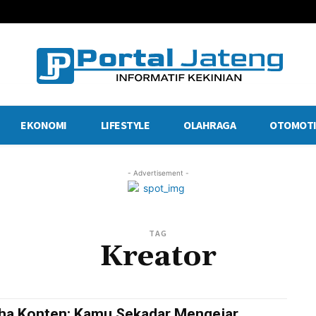
EKONOMI
LIFESTYLE
OLAHRAGA
OTOMOTI
- Advertisement -
TAG
Kreator
ha Konten: Kamu Sekadar Mengejar