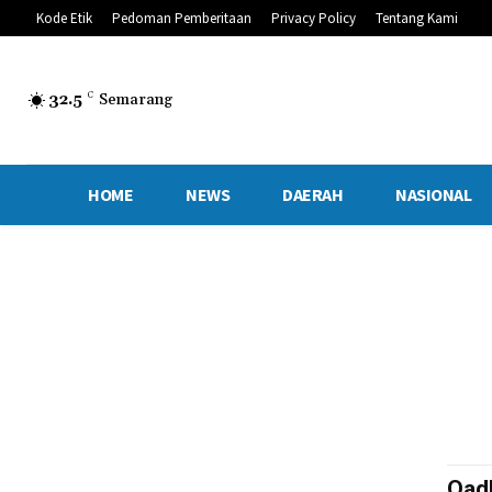
Kode Etik
Pedoman Pemberitaan
Privacy Policy
Tentang Kami
32.5
C
Semarang
HOME
NEWS
DAERAH
NASIONAL
Qad