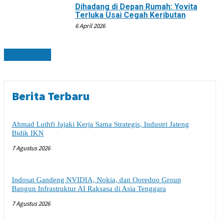
Dihadang di Depan Rumah: Yovita
Terluka Usai Cegah Keributan
6 April 2026
PERISTIWA
Berita Terbaru
Ahmad Luthfi Jajaki Kerja Sama Strategis, Industri Jateng
Bidik IKN
7 Agustus 2026
Indosat Gandeng NVIDIA, Nokia, dan Ooredoo Group
Bangun Infrastruktur AI Raksasa di Asia Tenggara
7 Agustus 2026