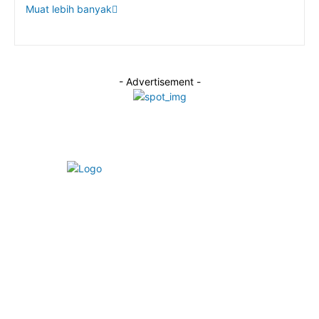
Muat lebih banyak
- Advertisement -
Alamat Redaksi:
Jalan Taman Beringin Elok, Kecamatan Ngaliyan, Kota
Semarang, Jawa Tengah.
Email:
redaksiportaljateng@gmail.com