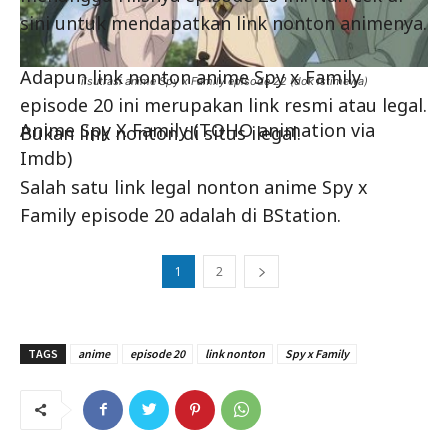
sini untuk mendapatkan link nonton animenya.
Adapun link nonton anime Spy x Family
ilsutrasi anime Spy x Family episode 22 (dok istimewa)
episode 20 ini merupakan link resmi atau legal.
Anime Spy X Family (TOHO animation via
Bukan link nonton di situs ilegal.
Imdb)
Salah satu link legal nonton anime Spy x
Family episode 20 adalah di BStation.
1
2
TAGS
anime
episode 20
link nonton
Spy x Family