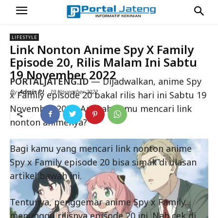
LIFESTYLE
Link Nonton Anime Spy X Family
Episode 20, Rilis Malam Ini Sabtu
19 November 2022
PORTALJATENG.ID
— Dijadwalkan, anime Spy
19 November 2022
By
Admin PJ
x Family episode 20 bakal rilis hari ini Sabtu 19
November 2022. Apakah kamu mencari link
nonton animenya?
Bagi kamu yang mencari link nonton anime
Spy x Family episode 20 bisa simak di ulasan
artikel bawah ini.
Tentunya, penggemar anime Spy x Family
menunggu rilisnya episode 20 ini. Nah cek di