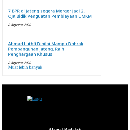
7 BPR di Jateng segera Merger Jadi 2,
OJK Bidik Penguatan Pembiayaan UMKM
8 Agustus 2026
Ahmad Luthfi Dinilai Mampu Dobrak
Pembangunan Jateng, Raih
Penghargaan Khusus
8 Agustus 2026
Muat lebih banyak
Alamat Redaksi: