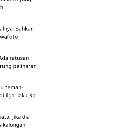
ah
alnya. Bahkan
swafoto
 Ada ratusan
rung peliharan
mu teman-
 liga, laku Rp
ta, jika dia
s kalongan