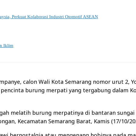
sia, Perkuat Kolaborasi Industri Otomotif ASEAN
n Iklim
mpanye, calon Wali Kota Semarang nomor urut 2, Y
 pencinta burung merpati yang tergabung dalam K
ah melatih burung merpatinya di bantaran sungai 
ongan, Kecamatan Semarang Barat, Kamis (17/10/202
awi bernostalgia atau mengenang hobinya pada mas