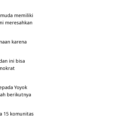
 muda memiliki
 ini meresahkan
naan karena
an ini bisa
emokrat
kepada Yoyok
ah berikutnya
da 15 komunitas