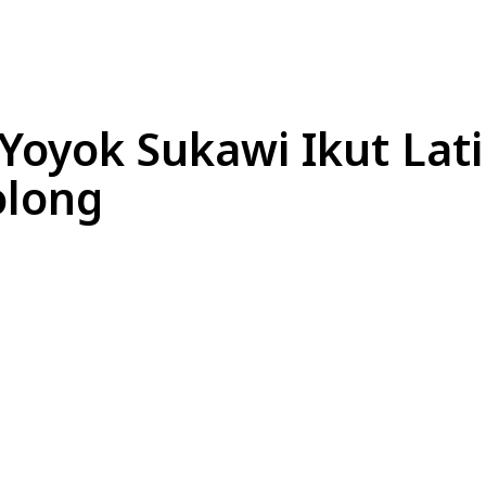
L
EKONOMI
LIFESTYLE
OLAHRAGA
OTOM
 Yoyok Sukawi Ikut Lat
olong
Bagikan