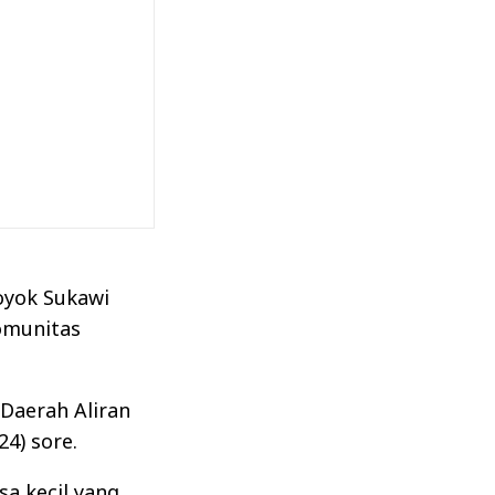
oyok Sukawi
omunitas
Daerah Aliran
4) sore.
a kecil yang