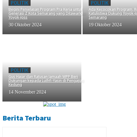
POLITIK
POLITIK
Begini Penjelasan Program Pra Kerja untuk
Ada Kecocokan Program, R
Generasi Z Kota Semarang yang Ditawarkan
Katulistiwa Dukung Yoyok-J
Yoyok-Joss
Semarang
30 Oktober 2024
19 Oktober 2024
POLITIK
Gus Hajar dan Ratusan Jamaah WPP Beri
Dukungan kepada Luthfi-Yasin di Pengajian
Kedung
14 November 2024
Berita Terbaru