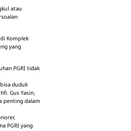
gkul atau
rsoalan
, di Komplek
eng yang
luhan PGRI tidak
bisa duduk
fi. Gus Yasin,
a penting dalam
norer,
ena PGRI yang