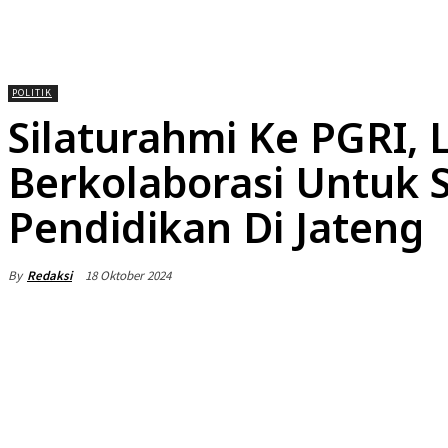
HOME
NEWS
DAERAH
NASIONA
POLITIK
Silaturahmi Ke PGRI, L
Berkolaborasi Untuk 
Pendidikan Di Jateng
By
Redaksi
18 Oktober 2024