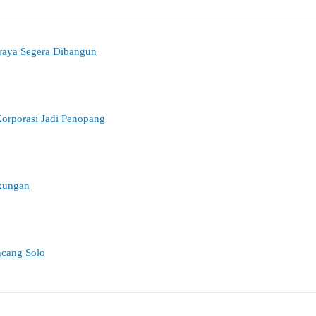
oraya Segera Dibangun
orporasi Jadi Penopang
gkungan
ncang Solo