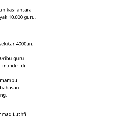
unikasi antara
ak 10.000 guru.
sekitar 4000an.
50ribu guru
 mandiri di
ga mampu
mbahasan
eng,
hmad Luthfi