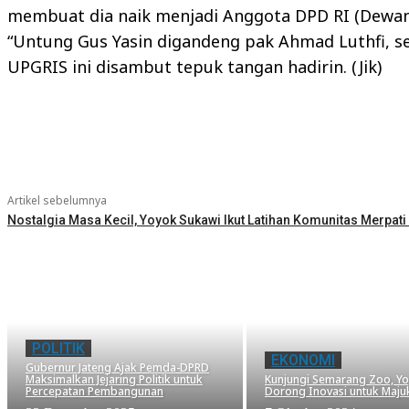
membuat dia naik menjadi Anggota DPD RI (Dewan 
“Untung Gus Yasin digandeng pak Ahmad Luthfi, se
UPGRIS ini disambut tepuk tangan hadirin. (Jik)
Bagikan
Artikel sebelumnya
Nostalgia Masa Kecil, Yoyok Sukawi Ikut Latihan Komunitas Merpat
POLITIK
EKONOMI
Gubernur Jateng Ajak Pemda-DPRD
Maksimalkan Jejaring Politik untuk
Kunjungi Semarang Zoo, Y
Percepatan Pembangunan
Dorong Inovasi untuk Maju