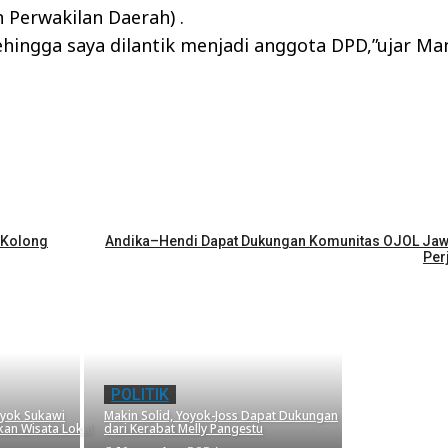
Perwakilan Daerah) .
hingga saya dilantik menjadi anggota DPD,”ujar Ma
i Kolong
Andika–Hendi Dapat Dukungan Komunitas OJOL Jawa 
Per
POLITIK
oyok Sukawi
Makin Solid, Yoyok-Joss Dapat Dukungan
kan Wisata Lokal
dari Kerabat Melly Pangestu