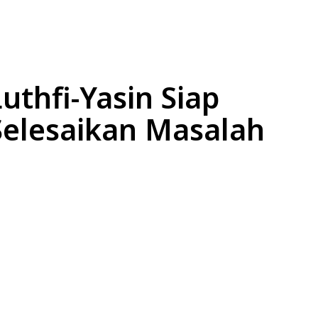
L
EKONOMI
LIFESTYLE
OLAHRAGA
OTOM
uthfi-Yasin Siap
Selesaikan Masalah
Bagikan