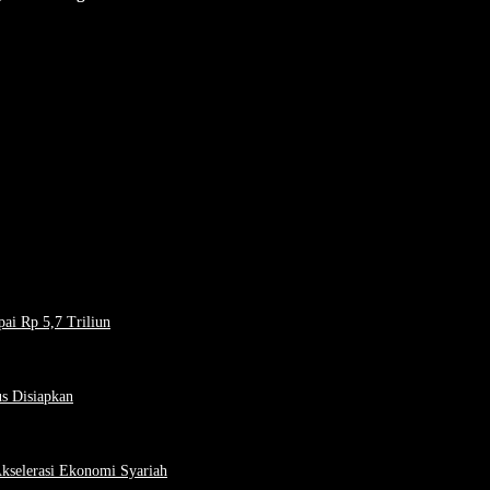
pai Rp 5,7 Triliun
s Disiapkan
Akselerasi Ekonomi Syariah