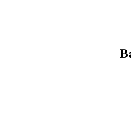
HOME
NEWS
DAERAH
NASIONA
B