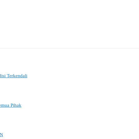
si Terkendali
Semua Pihak
KN