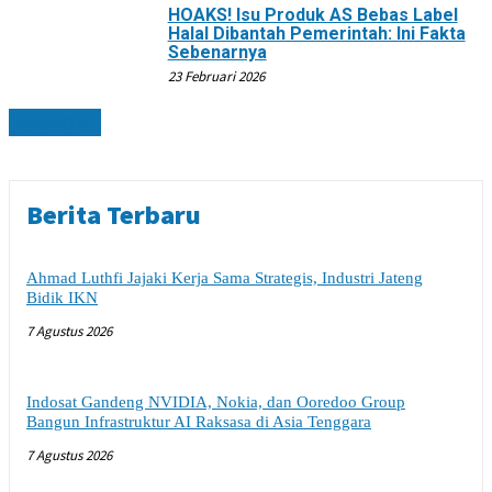
HOAKS! Isu Produk AS Bebas Label
Halal Dibantah Pemerintah: Ini Fakta
Sebenarnya
23 Februari 2026
EKONOMI
Berita Terbaru
Ahmad Luthfi Jajaki Kerja Sama Strategis, Industri Jateng
Bidik IKN
7 Agustus 2026
Indosat Gandeng NVIDIA, Nokia, dan Ooredoo Group
Bangun Infrastruktur AI Raksasa di Asia Tenggara
7 Agustus 2026