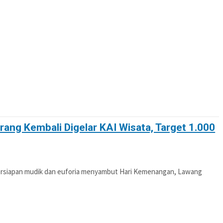
OTIF
POLITIK
PENDIDIKAN
PERISTIWA
rang Kembali Digelar KAI Wisata, Target 1.000
persiapan mudik dan euforia menyambut Hari Kemenangan, Lawang