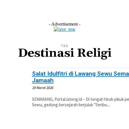
L
EKONOMI
LIFESTYLE
OLAHRAGA
OTOM
- Advertisement -
TAG
Destinasi Religi
Salat Idulfitri di Lawang Sewu Sema
Jamaah
19 Maret 2026
SEMARANG, PortalJateng.id – Di tengah hiruk-pikuk 
Sewu, gedung bersejarah berjuluk "Seribu...