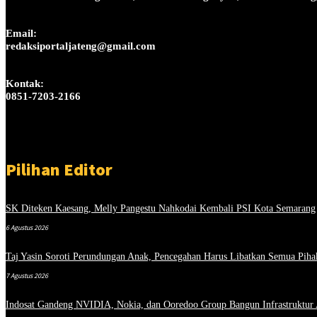
Email:
redaksiportaljateng@gmail.com
Kontak:
0851-7203-2166
Pilihan Editor
SK Diteken Kaesang, Melly Pangestu Nahkodai Kembali PSI Kota Semarang
6 Agustus 2026
Taj Yasin Soroti Perundungan Anak, Pencegahan Harus Libatkan Semua Piha
7 Agustus 2026
Indosat Gandeng NVIDIA, Nokia, dan Ooredoo Group Bangun Infrastruktur A