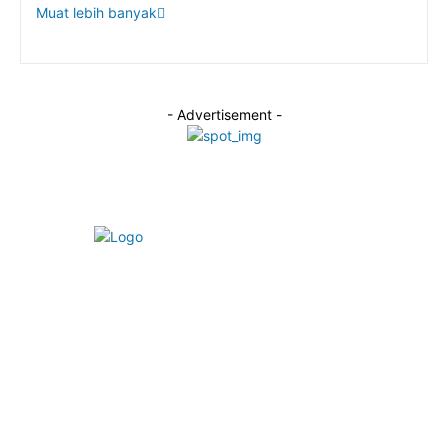
Muat lebih banyak
- Advertisement -
Alamat Redaksi:
Jalan Taman Beringin Elok, Kecamatan Ngaliyan, Kota
Semarang, Jawa Tengah.
Email:
redaksiportaljateng@gmail.com