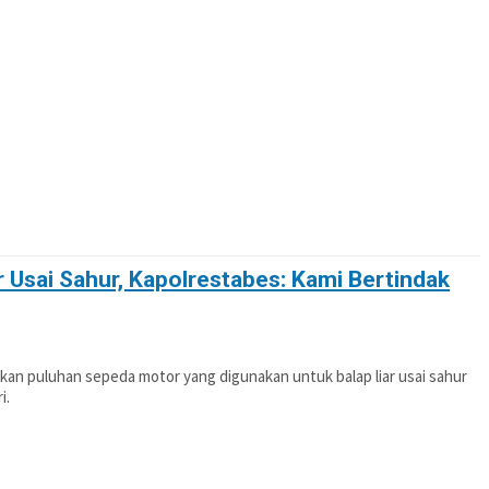
OTIF
POLITIK
PENDIDIKAN
PERISTIWA
 Usai Sahur, Kapolrestabes: Kami Bertindak
 puluhan sepeda motor yang digunakan untuk balap liar usai sahur
i.