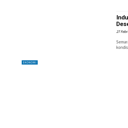
Indu
Des
27 Febr
Semara
kondis
EKONOMI