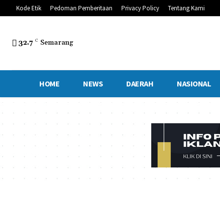
Kode Etik
Pedoman Pemberitaan
Privacy Policy
Tentang Kami
32.7
C
Semarang
HOME
NEWS
DAERAH
NASIONAL