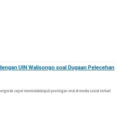
OTIF
POLITIK
PENDIDIKAN
PERISTIWA
dengan UIN Walisongo soal Dugaan Pelecehan
gerak cepat menindaklanjuti postingan viral di media sosial terkait