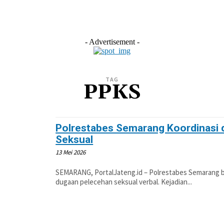
L
EKONOMI
LIFESTYLE
OLAHRAGA
OTOM
- Advertisement -
TAG
PPKS
Polrestabes Semarang Koordinasi 
Seksual
13 Mei 2026
SEMARANG, PortalJateng.id – Polrestabes Semarang ber
dugaan pelecehan seksual verbal. Kejadian...