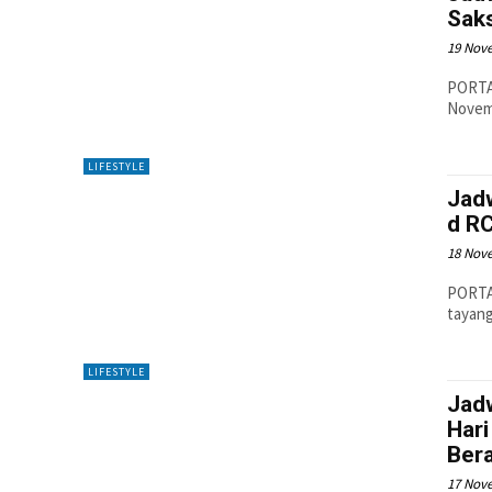
Sak
19 Nov
PORTAL
LIFESTYLE
Jad
d R
18 Nov
PORTAL
tayang
LIFESTYLE
Jad
Har
Ber
17 Nov