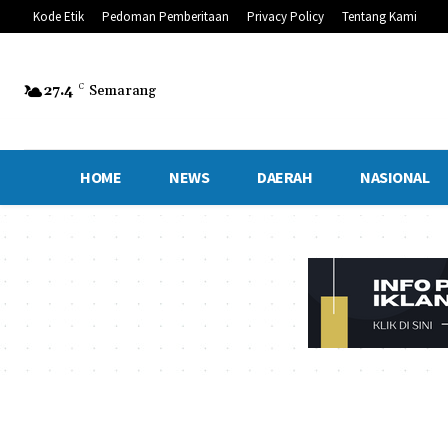
Kode Etik
Pedoman Pemberitaan
Privacy Policy
Tentang Kami
27.4
C
Semarang
HOME
NEWS
DAERAH
NASIONAL