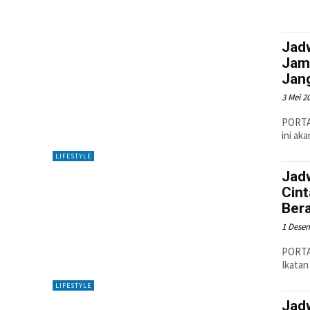
Jadw
Jam 
Jan
3 Mei 2
PORTALJ
ini ak
LIFESTYLE
Jad
Cint
Ber
1 Dese
PORTAL
Ikatan
LIFESTYLE
Jad