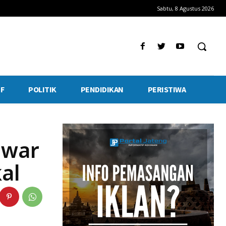
Sabtu, 8 Agustus 2026
F
POLITIK
PENDIDIKAN
PERISTIWA
awar
al