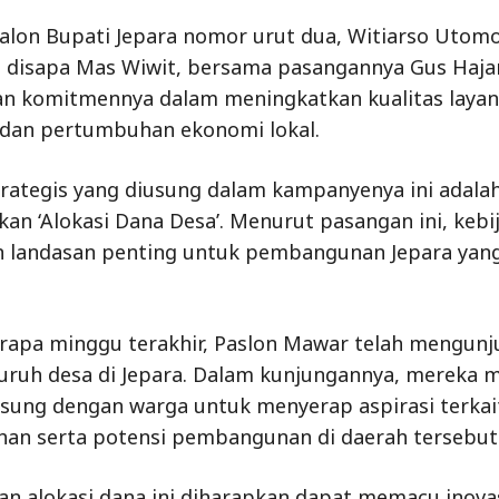
alon Bupati Jepara nomor urut dua, Witiarso Utomo
 disapa Mas Wiwit, bersama pasangannya Gus Hajar
n komitmennya dalam meningkatkan kualitas laya
 dan pertumbuhan ekonomi lokal.
rategis yang diusung dalam kampanyenya ini adala
an ‘Alokasi Dana Desa’. Menurut pasangan ini, kebij
 landasan penting untuk pembangunan Jepara yang
rapa minggu terakhir, Paslon Mawar telah mengunj
uruh desa di Jepara. Dalam kunjungannya, mereka 
gsung dengan warga untuk menyerap aspirasi terkai
an serta potensi pembangunan di daerah tersebut
an alokasi dana ini diharapkan dapat memacu inova