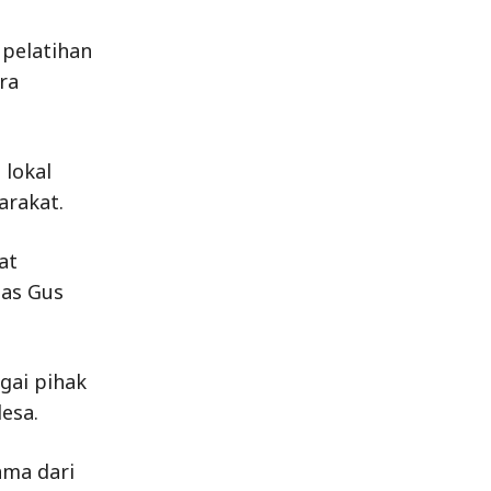
pelatihan
ra
 lokal
arakat.
at
las Gus
gai pihak
esa.
ama dari