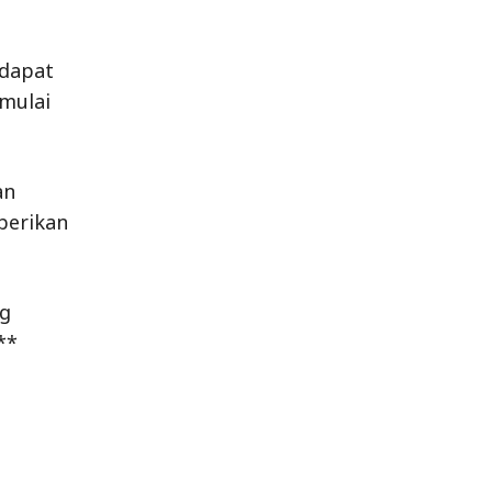
 dapat
 mulai
an
berikan
ng
**