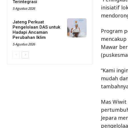
Terintegrasi
inisiatif 
5 Agustus 2026
mendorong 
Jateng Perkuat
Pengelolaan DAS untuk
Program pe
Hadapi Ancaman
Perubahan Iklim
mencakup p
5 Agustus 2026
Mawar ber
(puskesmas
“Kami ingi
mudah dan 
tambahnya
Mas Wiwit 
pertumbuha
Jepara mem
pengelolaa