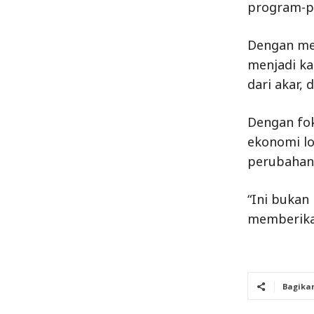
program-p
Dengan mem
menjadi ka
dari akar, 
Dengan fok
ekonomi lo
perubahan 
“Ini bukan
memberikan
Bagika