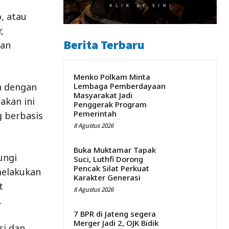
, atau
,
Berita Terbaru
nan
Menko Polkam Minta
h dengan
Lembaga Pemberdayaan
Masyarakat Jadi
akan ini
Penggerak Program
Pemerintah
 berbasis
8 Agustus 2026
Buka Muktamar Tapak
ungi
Suci, Luthfi Dorong
Pencak Silat Perkuat
melakukan
Karakter Generasi
t
8 Agustus 2026
.
7 BPR di Jateng segera
Merger Jadi 2, OJK Bidik
si dan