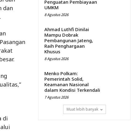
Penguatan Pembiayaan
n dan
UMKM
8 Agustus 2026
.
Ahmad Luthfi Dinilai
kan
Mampu Dobrak
Pembangunan Jateng,
 Pasangan
Raih Penghargaan
rakat
Khusus
esar.
8 Agustus 2026
Menko Polkam:
ang
Pemerintah Solid,
alitas,”
Keamanan Nasional
dalam Kondisi Terkendali
7 Agustus 2026
Muat lebih banyak
 di
alui