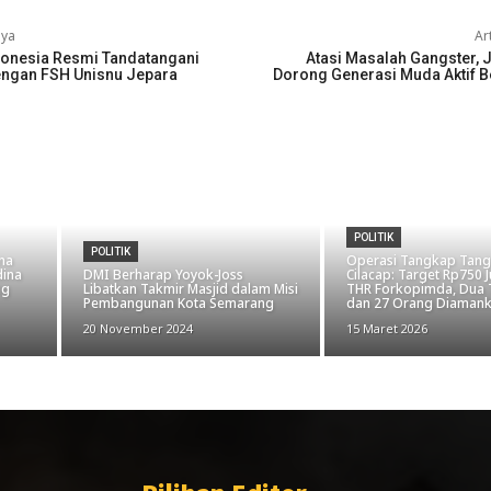
nya
Ar
ndonesia Resmi Tandatangani
Atasi Masalah Gangster, 
engan FSH Unisnu Jepara
Dorong Generasi Muda Aktif B
POLITIK
POLITIK
ina
Operasi Tangkap Tang
dina
DMI Berharap Yoyok-Joss
Cilacap: Target Rp750 J
ng
Libatkan Takmir Masjid dalam Misi
THR Forkopimda, Dua 
Pembangunan Kota Semarang
dan 27 Orang Diaman
20 November 2024
15 Maret 2026