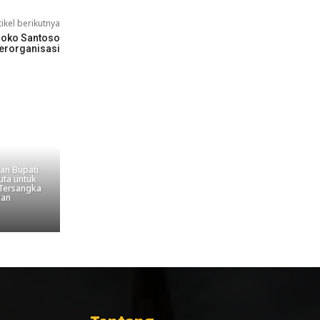
tikel berikutnya
Joko Santoso
erorganisasi
an Bupati
uta untuk
Tersangka
kan