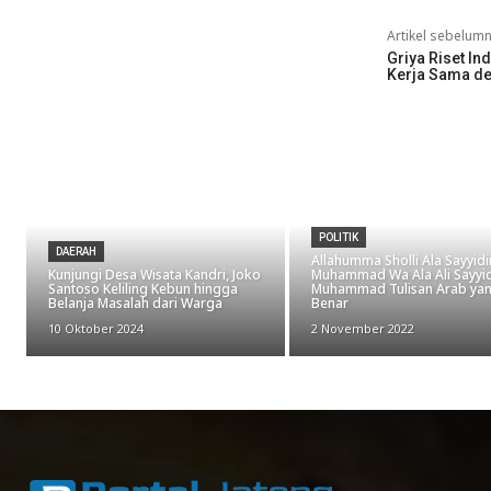
Artikel sebelum
Griya Riset I
Kerja Sama d
POLITIK
DAERAH
Allahumma Sholli Ala Sayyid
Kunjungi Desa Wisata Kandri, Joko
Muhammad Wa Ala Ali Sayyi
Santoso Keliling Kebun hingga
Muhammad Tulisan Arab ya
Belanja Masalah dari Warga
Benar
10 Oktober 2024
2 November 2022