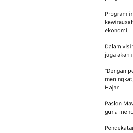
Program in
kewirausah
ekonomi.
Dalam visi
juga akan
“Dengan pe
meningkat,
Hajar.
Paslon Ma
guna menci
Pendekatan