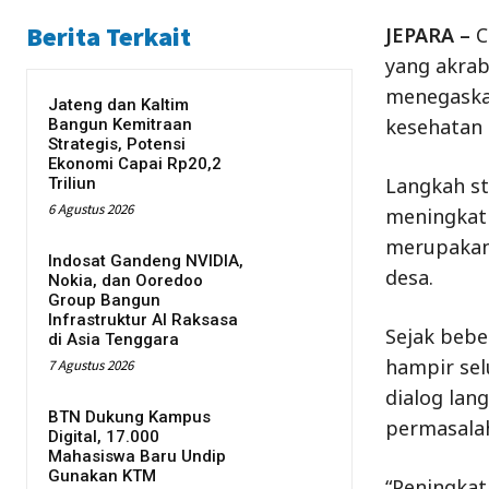
Berita Terkait
JEPARA –
C
yang akrab
menegaska
Jateng dan Kaltim
kesehatan
Bangun Kemitraan
Strategis, Potensi
Ekonomi Capai Rp20,2
Langkah st
Triliun
6 Agustus 2026
meningkatk
merupakan
Indosat Gandeng NVIDIA,
desa.
Nokia, dan Ooredoo
Group Bangun
Infrastruktur AI Raksasa
Sejak bebe
di Asia Tenggara
hampir sel
7 Agustus 2026
dialog lan
BTN Dukung Kampus
permasalah
Digital, 17.000
Mahasiswa Baru Undip
Gunakan KTM
“Peningkat