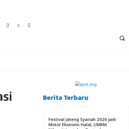
rivacy Policy
Tentang Kami
Jumat, 7 Agustus 2026
F
POLITIK
PENDIDIKAN
PERISTIWA
si
Berita Terbaru
Festival Jateng Syariah 2026 Jadi
Motor Ekonomi Halal, UMKM