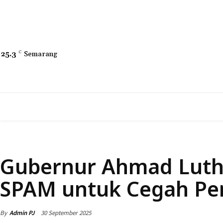
25.3
C
Semarang
HOME
NEWS
DAERAH
NASIONAL
DAERAH
Gubernur Ahmad Luthf
SPAM untuk Cegah Pe
By
Admin PJ
30 September 2025