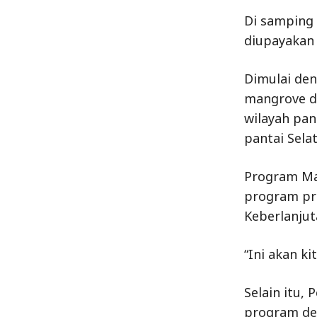
Di samping 
diupayakan 
Dimulai den
mangrove di
wilayah pan
pantai Selat
Program Mag
program pri
Keberlanjut
“Ini akan k
Selain itu,
program des