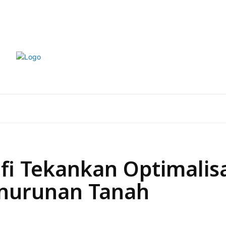
Kode Etik
Pedoman Pemberitaan
P
EKONOMI
LIFESTYLE
OLAHRAGA
OTOMOTI
i Tekankan Optimalisa
nurunan Tanah
Bagikan