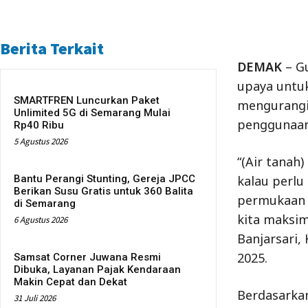
Berita Terkait
DEMAK
– Gu
upaya untu
SMARTFREN Luncurkan Paket
mengurangi
Unlimited 5G di Semarang Mulai
penggunaan 
Rp40 Ribu
5 Agustus 2026
“(Air tanah)
Bantu Perangi Stunting, Gereja JPCC
kalau perlu
Berikan Susu Gratis untuk 360 Balita
permukaan t
di Semarang
kita maksim
6 Agustus 2026
Banjarsari,
2025.
Samsat Corner Juwana Resmi
Dibuka, Layanan Pajak Kendaraan
Makin Cepat dan Dekat
Berdasarkan
31 Juli 2026