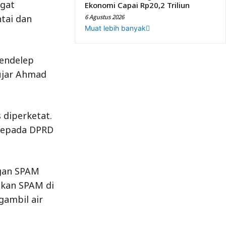
ngat
Ekonomi Capai Rp20,2 Triliun
tai dan
6 Agustus 2026
Muat lebih banyak
mendelep
ujar Ahmad
 diperketat.
kepada DPRD
ngan SPAM
lkan SPAM di
gambil air