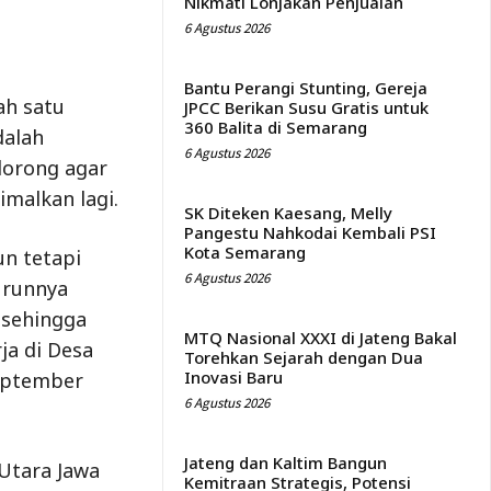
Nikmati Lonjakan Penjualan
6 Agustus 2026
Bantu Perangi Stunting, Gereja
ah satu
JPCC Berikan Susu Gratis untuk
360 Balita di Semarang
dalah
6 Agustus 2026
dorong agar
malkan lagi.
SK Diteken Kaesang, Melly
Pangestu Nahkodai Kembali PSI
Kota Semarang
un tetapi
6 Agustus 2026
urunnya
 sehingga
MTQ Nasional XXXI di Jateng Bakal
ja di Desa
Torehkan Sejarah dengan Dua
Inovasi Baru
September
6 Agustus 2026
Jateng dan Kaltim Bangun
Utara Jawa
Kemitraan Strategis, Potensi