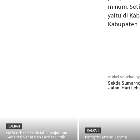
minum. Seti
yaitu di Ka
Kabupaten 
Bagikan
Artikel sebelumny
Sekda Sumarno
Jalani Hari Leb
DAERAH
DAERAH
Nafa Urbach Yakin MBG Wujudkan
Generasi Sehat dan Cerdas untuk
Pemprov Jateng Terima