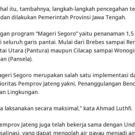
hal itu, tambahnya, langkah-langkah pencegahan t
dan dilakukan Pemerintah Provinsi Jawa Tengah.
gan program “Mageri Segoro” yaitu penanaman 1,5 j
 seluruh garis pantai. Mulai dari Brebes sampai R
tai Utara (Pantura) maupun Cilacap sampai Wonogir
an (Pansela).
eri Segoro merupakan salah satu implementasi da
oritas Pemprov Jateng yakni, Penanggulangan Ben
an Lingkungan.
ita laksanakan secara maksimal,” kata Ahmad Luthfi.
 Pemprov Jateng juga telah bekerja sama dengan Un
alinasi, yang dapat mengolah air payau menjadi air