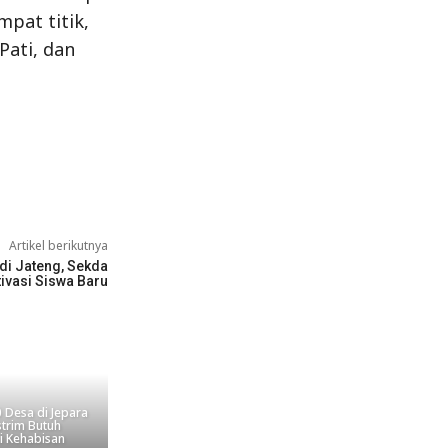
pat titik,
Pati, dan
Artikel berikutnya
di Jateng, Sekda
ivasi Siswa Baru
 Desa di Jepara
strim Butuh
i Kehabisan