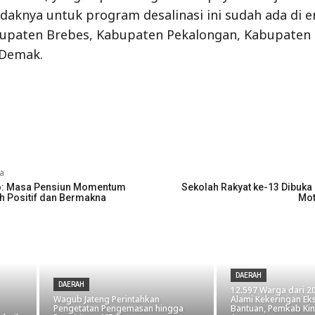
daknya untuk program desalinasi ini sudah ada di em
bupaten Brebes, Kabupaten Pekalongan, Kabupaten 
Demak.
a
: Masa Pensiun Momentum
Sekolah Rakyat ke-13 Dibuka 
ih Positif dan Bermakna
Mot
DAERAH
DAERAH
12.597 Warga dari 20
Wagub Jateng Perintahkan
Alami Kekeringan Ek
Pengetatan Pengemasan hingga
Bantuan, Pemkab Kin