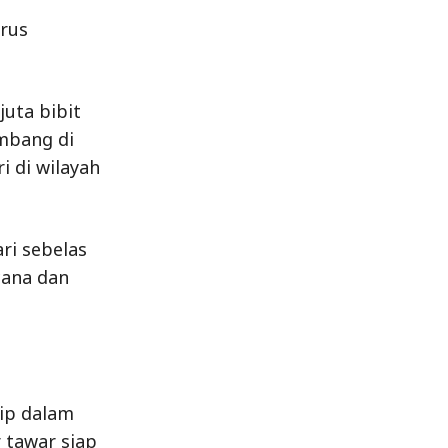
erus
uta bibit
embang di
i di wilayah
ri sebelas
cana dan
dip dalam
 tawar siap