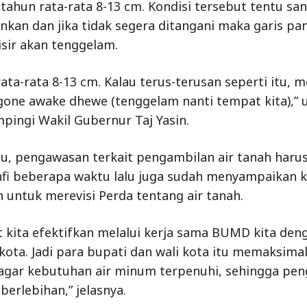
tahun rata-rata 8-13 cm. Kondisi tersebut tentu sa
kan dan jika tidak segera ditangani maka garis pan
isir akan tenggelam.
rata-rata 8-13 cm. Kalau terus-terusan seperti itu, 
one awake dhewe (tenggelam nanti tempat kita),” 
mpingi Wakil Gubernur Taj Yasin.
tu, pengawasan terkait pengambilan air tanah harus
fi beberapa waktu lalu juga sudah menyampaikan 
 untuk merevisi Perda tentang air tanah.
 kita efektifkan melalui kerja sama BUMD kita de
ota. Jadi para bupati dan wali kota itu memaksima
agar kebutuhan air minum terpenuhi, sehingga pen
berlebihan,” jelasnya.