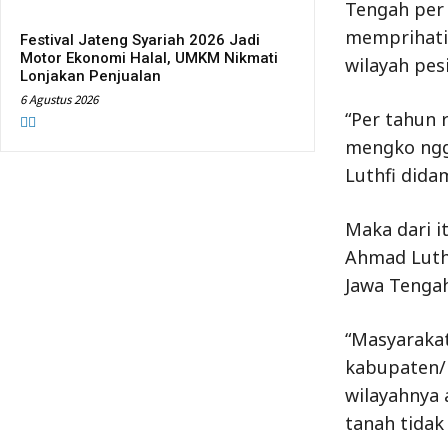
Tengah per 
memprihatin
Festival Jateng Syariah 2026 Jadi
Motor Ekonomi Halal, UMKM Nikmati
wilayah pes
Lonjakan Penjualan
6 Agustus 2026
“Per tahun 
mengko ngg
Luthfi dida
Maka dari i
Ahmad Luth
Jawa Tengah
“Masyarakat
kabupaten/k
wilayahnya 
tanah tidak 