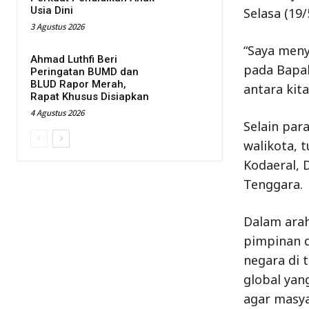
Usia Dini
Selasa (19/
3 Agustus 2026
“Saya meny
Ahmad Luthfi Beri
pada Bapak
Peringatan BUMD dan
BLUD Rapor Merah,
antara kit
Rapat Khusus Disiapkan
4 Agustus 2026
Selain par
walikota, 
Kodaeral, 
Tenggara.
Dalam ara
pimpinan d
negara di 
global yan
agar masya