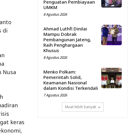
Penguatan Pembiayaan
UMKM
8 Agustus 2026
anto
Ahmad Luthfi Dinilai
 di
Mampu Dobrak
Pembangunan Jateng,
Raih Penghargaan
Khusus
an
8 Agustus 2026
ma
n Nusa
Menko Polkam:
Pemerintah Solid,
Keamanan Nasional
dalam Kondisi Terkendali
7 Agustus 2026
h
hadiran
Muat lebih banyak
isis
gat keras
 ekonomi,