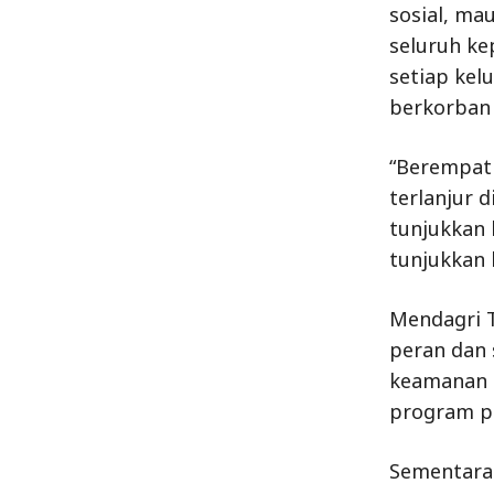
sosial, ma
seluruh ke
setiap kel
berkorban 
“Berempatil
terlanjur d
tunjukkan 
tunjukkan 
Mendagri T
peran dan 
keamanan 
program pe
Sementara 