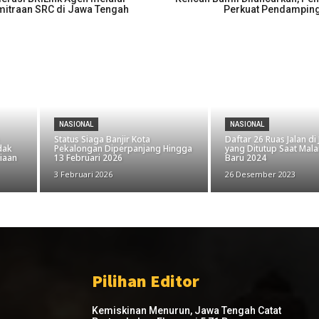
itraan SRC di Jawa Tengah
Perkuat Pendamping
NASIONAL
NASIONAL
Status Siaga Banjir Kota
Daftar 26 Ruas Jalan di
dak
Pekalongan Diperpanjang Hingga
yang Ditutup Saat Mal
siaan
13 Februari 2026
Baru 2024
3 Februari 2026
26 Desember 2023
Pilihan Editor
Kemiskinan Menurun, Jawa Tengah Catat