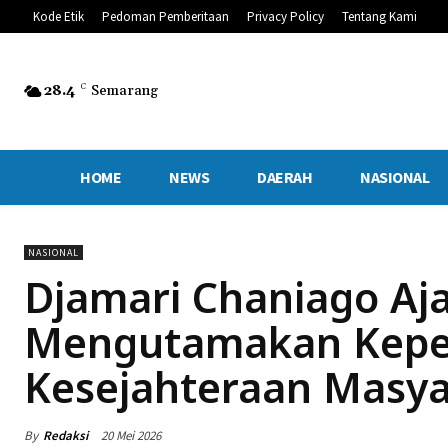
Kode Etik
Pedoman Pemberitaan
Privacy Policy
Tentang Kami
28.4
C
Semarang
HOME
NEWS
DAERAH
NASIONAL
NASIONAL
Djamari Chaniago Aj
Mengutamakan Kepe
Kesejahteraan Masya
By
Redaksi
20 Mei 2026