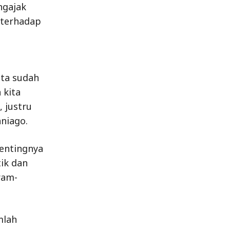
ngajak
 terhadap
ita sudah
 kita
 justru
niago.
entingnya
tik dan
ram-
mlah