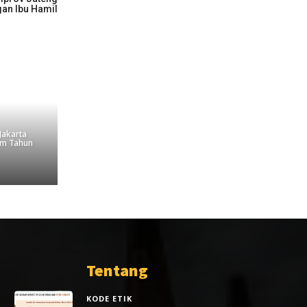
an Ibu Hamil
 Jakarta
am Tahun
Tentang
KODE ETIK