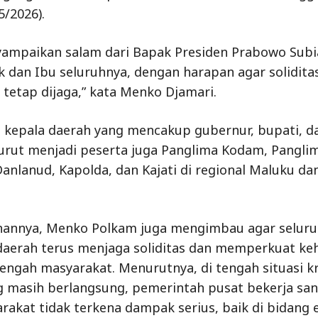
5/2026).
ampaikan salam dari Bapak Presiden Prabowo Subi
 dan Ibu seluruhnya, dengan harapan agar soliditas
a tetap dijaga,” kata Menko Djamari.
a kepala daerah yang mencakup gubernur, bupati, d
turut menjadi peserta juga Panglima Kodam, Pangli
Danlanud, Kapolda, dan Kajati di regional Maluku da
hannya, Menko Polkam juga mengimbau agar seluru
aerah terus menjaga soliditas dan memperkuat ke
tengah masyarakat. Menurutnya, di tengah situasi kr
g masih berlangsung, pemerintah pusat bekerja san
rakat tidak terkena dampak serius, baik di bidang