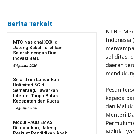
Berita Terkait
NTB
– Ment
Indonesia 
MTQ Nasional XXXI di
menyampaik
Jateng Bakal Torehkan
Sejarah dengan Dua
soliditas,
Inovasi Baru
daerah ter
6 Agustus 2026
mendukung
Smartfren Luncurkan
Unlimited 5G di
Pesan ter
Semarang, Tawarkan
Internet Tanpa Batas
kepada par
Kecepatan dan Kuota
dan Maluku
5 Agustus 2026
Menteri Da
Permukima
Modul PAUD EMAS
Diluncurkan, Jateng
Maluku yan
Perkuat Pendidikan Anak