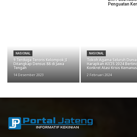
Penguatan Kem
NASIONAL
NASIONAL
9 Terduga Teroris Kelompok JI
Tokoh Agama Seluruh Dunia
Ditangkap Densus 88 di Jawa
Harapkan AICIS 2024 Bertin
Tengah
Konkret Atasi Krisis Kemanu
14 Desember 2023
2 Februari 2024