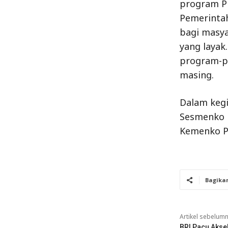
program Pr
Pemerintah
bagi masy
yang layak
program-pr
masing.
Dalam kegi
Sesmenko 
Kemenko P
Bagika
Artikel sebelum
BRI Pacu Aksel