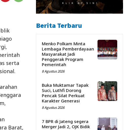
Berita Terbaru
blik
niago
Menko Polkam Minta
gi,
Lembaga Pemberdayaan
Masyarakat Jadi
merintah
Penggerak Program
as serta
Pemerintah
ional.
8 Agustus 2026
Buka Muktamar Tapak
 arahan
Suci, Luthfi Dorong
Tenggara
Pencak Silat Perkuat
Karakter Generasi
am,
8 Agustus 2026
an
7 BPR di Jateng segera
Merger Jadi 2, OJK Bidik
ra Barat,