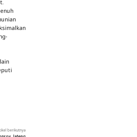
t.
penuh
hunian
aksimalkan
ng-
lain
puti
tikel berikutnya
mprov Jateng