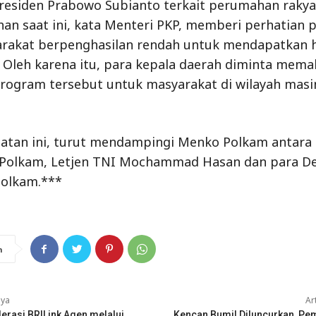
esiden Prabowo Subianto terkait perumahan rakya
an saat ini, kata Menteri PKP, memberi perhatian 
arakat berpenghasilan rendah untuk mendapatkan 
. Oleh karena itu, para kepala daerah diminta mem
ogram tersebut untuk masyarakat di wilayah masi
atan ini, turut mendampingi Menko Polkam antara 
Polkam, Letjen TNI Mochammad Hasan dan para De
olkam.***
n
nya
Ar
erasi BRILink Agen melalui
Kencan Bumil Diluncurkan, Pe