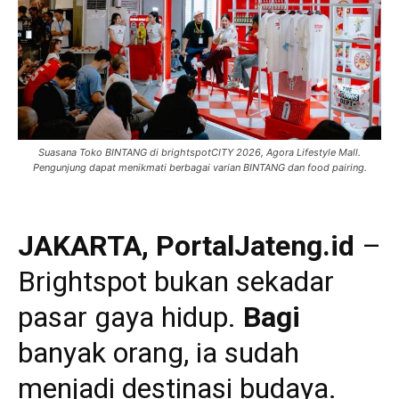
Suasana Toko BINTANG di brightspotCITY 2026, Agora Lifestyle Mall.
Pengunjung dapat menikmati berbagai varian BINTANG dan food pairing.
JAKARTA, PortalJateng.id
–
Brightspot bukan sekadar
pasar gaya hidup.
Bagi
banyak orang, ia sudah
menjadi destinasi budaya.