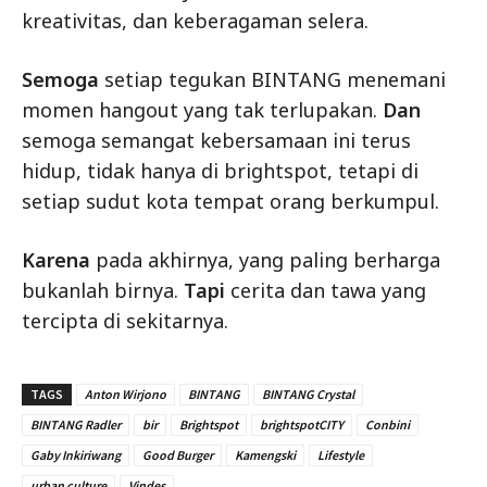
kreativitas, dan keberagaman selera.
Semoga
setiap tegukan BINTANG menemani
momen hangout yang tak terlupakan.
Dan
semoga semangat kebersamaan ini terus
hidup, tidak hanya di brightspot, tetapi di
setiap sudut kota tempat orang berkumpul.
Karena
pada akhirnya, yang paling berharga
bukanlah birnya.
Tapi
cerita dan tawa yang
tercipta di sekitarnya.
TAGS
Anton Wirjono
BINTANG
BINTANG Crystal
BINTANG Radler
bir
Brightspot
brightspotCITY
Conbini
Gaby Inkiriwang
Good Burger
Kamengski
Lifestyle
urban culture
Vindes