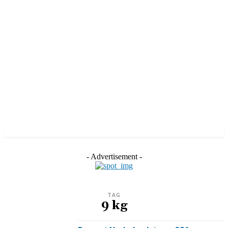
- Advertisement -
TAG
9 kg