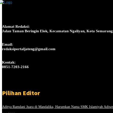
Alamat Redaksi:
Jalan Taman Beringin Elok, Kecamatan Ngaliyan, Kota Semarang
Email:
redaksiportaljateng@gmail.com
Kontak:
0851-7203-2166
Pilihan Editor
Aditya Ramdani Juara di Mandalika, Harumkan Nama SMK Islamiyah Adiwe