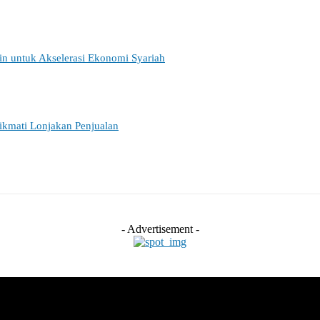
ain untuk Akselerasi Ekonomi Syariah
ikmati Lonjakan Penjualan
- Advertisement -