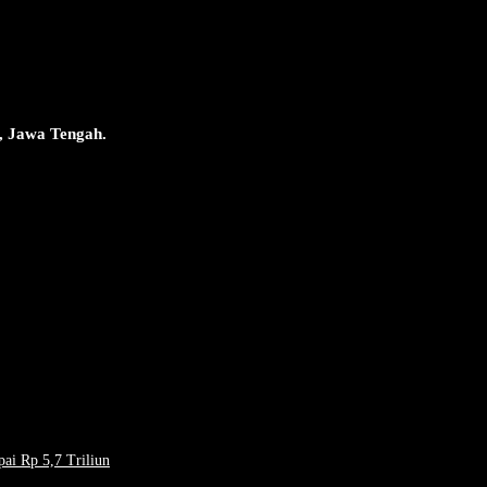
, Jawa Tengah.
pai Rp 5,7 Triliun