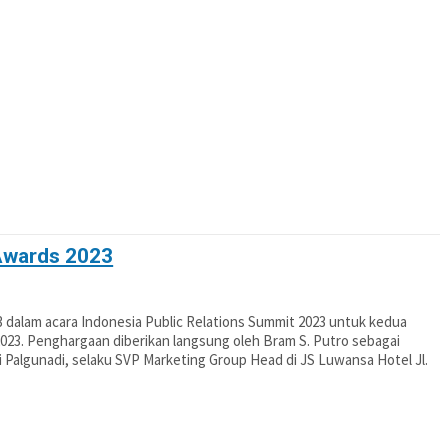
OTIF
POLITIK
PENDIDIKAN
PERISTIWA
Awards 2023
alam acara Indonesia Public Relations Summit 2023 untuk kedua
2023. Penghargaan diberikan langsung oleh Bram S. Putro sebagai
 Palgunadi, selaku SVP Marketing Group Head di JS Luwansa Hotel Jl.