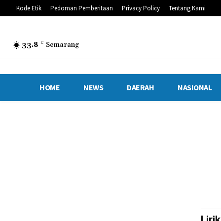
Kode Etik
Pedoman Pemberitaan
Privacy Policy
Tentang Kami
33.8
C
Semarang
HOME
NEWS
DAERAH
NASIONAL
Liri