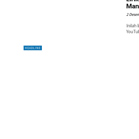
Man
2 Dese
Inilah
YouTu
HEADLINE