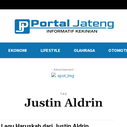
EKONOMI
LIFESTYLE
OLAHRAGA
OTOMOTI
- Advertisement -
TAG
Justin Aldrin
k Lagu Haruskah dari Justin Aldrin,