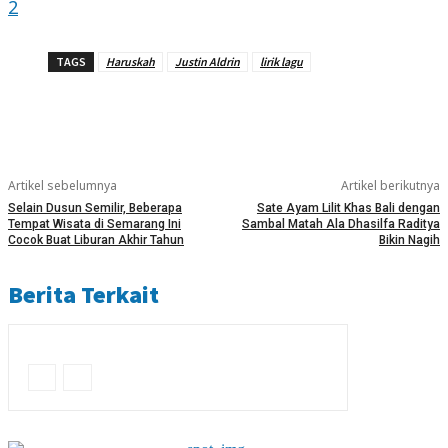
2
TAGS
Haruskah
Justin Aldrin
lirik lagu
Artikel sebelumnya
Artikel berikutnya
Selain Dusun Semilir, Beberapa
Sate Ayam Lilit Khas Bali dengan
Tempat Wisata di Semarang Ini
Sambal Matah Ala Dhasilfa Raditya
Cocok Buat Liburan Akhir Tahun
Bikin Nagih
Berita Terkait