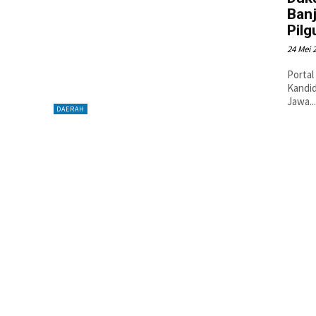
Ban
Pilg
24 Mei 
Portal
Kandid
Jawa..
DAERAH