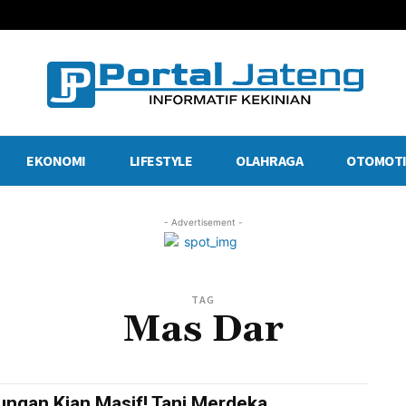
EKONOMI
LIFESTYLE
OLAHRAGA
OTOMOTI
- Advertisement -
TAG
Mas Dar
ungan Kian Masif! Tani Merdeka