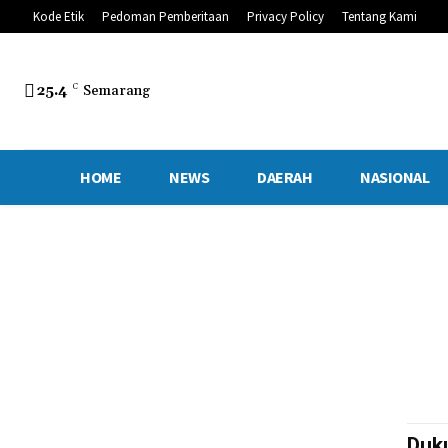
Kode Etik
Pedoman Pemberitaan
Privacy Policy
Tentang Kami
25.4
C
Semarang
HOME
NEWS
DAERAH
NASIONAL
Duk