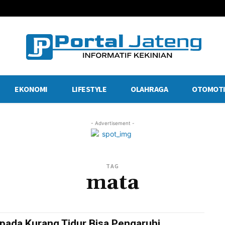
EKONOMI
LIFESTYLE
OLAHRAGA
OTOMOTI
- Advertisement -
TAG
mata
pada Kurang Tidur Bisa Pengaruhi