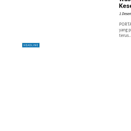
Kese
1 Dese
PORTAL
yang p
terus..
HEADLINE