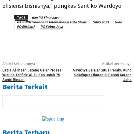
efisiensi bisnisnya,” pungkas Santiko Wardoyo.
TAGS
dan PO Sinar Jaya
GAIKINDO Indonesia International Auto Show
GIIAS 2023
Hino
PO Efisiensi
PO Subur Jaya
Artikel sebelumnya
Artikel berikutnya
Lazis Al-Ihsan Jateng Gelar Prosesi
Asyiknya Belajar Situs Perahu Kuno
Wisuda Tahfidz Al-Qur’an untuk 75
Sekaligus Liburan di Pantai Karang
Santri Binaan
Jahe
Berita Terkait
Berita Terbaru