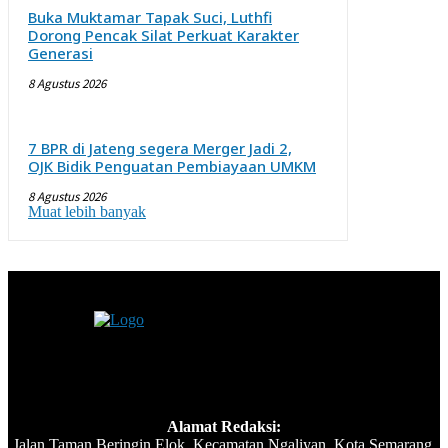
Buka Muktamar Tapak Suci, Luthfi
Dorong Pencak Silat Perkuat Karakter
Generasi
8 Agustus 2026
7 BPR di Jateng segera Merger Jadi 2,
OJK Bidik Penguatan Pembiayaan UMKM
8 Agustus 2026
Muat lebih banyak
Alamat Redaksi:
Jalan Taman Beringin Elok, Kecamatan Ngaliyan, Kota Semarang,