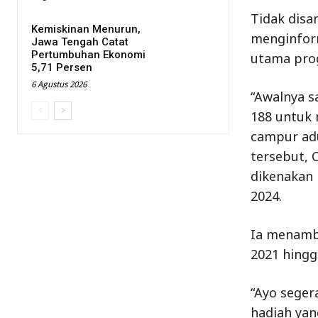
Tidak disa
Kemiskinan Menurun,
menginfor
Jawa Tengah Catat
Pertumbuhan Ekonomi
utama pro
5,71 Persen
6 Agustus 2026
“Awalnya s
188 untuk 
campur adu
tersebut, 
dikenakan 
2024.
Ia menamba
2021 hingg
“Ayo seger
hadiah yan