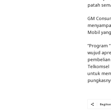
patah sema
GM Consum
menyampai
Mobil yang
“Program “
wujud apre
pembelian 
Telkomsel 
untuk meme
pungkasny
Bagika