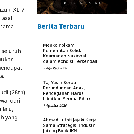
zuki XL-7
 asal
Berita Terbaru
utama
Menko Polkam:
 seluruh
Pemerintah Solid,
Keamanan Nasional
nukar
dalam Kondisi Terkendali
mendapat
7 Agustus 2026
a.
Taj Yasin Soroti
Perundungan Anak,
di (28th)
Pencegahan Harus
Libatkan Semua Pihak
wal dari
7 Agustus 2026
 lalu,
ah yang
Ahmad Luthfi Jajaki Kerja
Sama Strategis, Industri
Jateng Bidik IKN