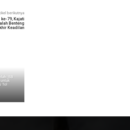
tikel berikutnya
ke-79, Kajati
dalah Benteng
khir Keadilan
lah: JSB
 untuk
s Tol