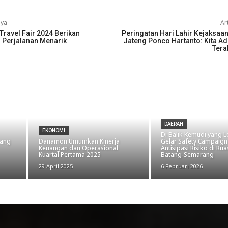
nya
Ar
Travel Fair 2024 Berikan
Peringatan Hari Lahir Kejaksaan 
Perjalanan Menarik
Jateng Ponco Hartanto: Kita A
Tera
DAERAH
EKONOMI
Di Balik Kemudi yang Le
uang
Danamon Umumkan Kinerja
Gelar Safety Campaign
Keuangan dan Operasional
Antisipasi Risiko di Rua
Kuartal Pertama 2025
Batang-Semarang
29 April 2025
6 Februari 2026