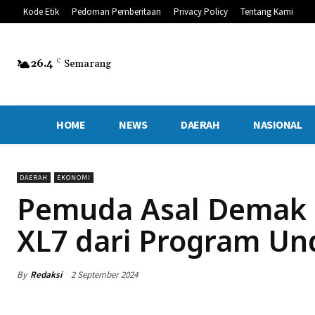
Kode Etik
Pedoman Pemberitaan
Privacy Policy
Tentang Kami
26.4
C
Semarang
HOME
NEWS
DAERAH
NASIONAL
DAERAH
EKONOMI
Pemuda Asal Demak 
XL7 dari Program Un
By
Redaksi
2 September 2024