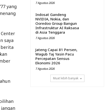
7 Agustus 2026
777 yang
emenang
Indosat Gandeng
NVIDIA, Nokia, dan
Ooredoo Group Bangun
Infrastruktur AI Raksasa
di Asia Tenggara
 Center
7 Agustus 2026
n saya
berita
Jateng Capai 81 Persen,
akan
Wagub Taj Yasin Pacu
Percepatan Sensus
ember
Ekonomi 2026
7 Agustus 2026
Muat lebih banyak
tahun
ilihan
 jangan