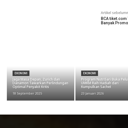
Artikel sebelum
BCA tiket.com 
Banyak Promo 
EKONOMI
EKONOMI
Jaga Masa Depan, Zurich dan
Program NutriSari Buka Pel
Danamon Tawarkan Perlindungan
UMKM Raih Hadiah dari
Optimal Penyakit Kritis
Kumpulkan Sachet
18 September 2025
23 Januari 2026