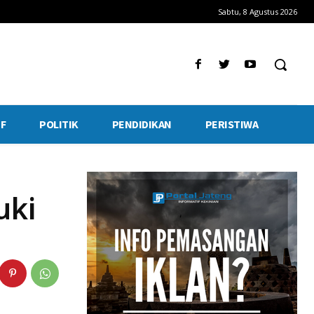
Sabtu, 8 Agustus 2026
F
POLITIK
PENDIDIKAN
PERISTIWA
uki