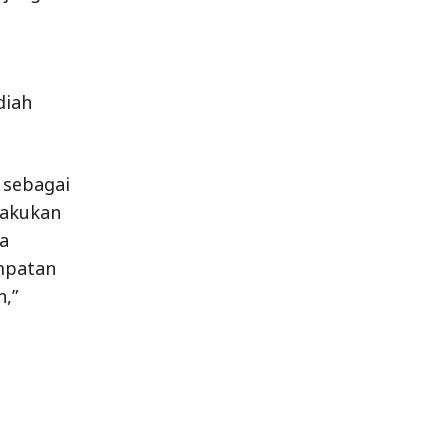
diah
 sebagai
lakukan
a
mpatan
,”