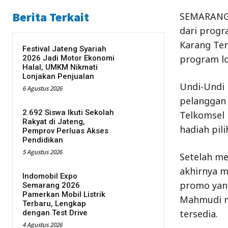
Berita Terkait
SEMARANG 
dari progr
Karang Te
Festival Jateng Syariah
program lo
2026 Jadi Motor Ekonomi
Halal, UMKM Nikmati
Lonjakan Penjualan
Undi-Undi 
6 Agustus 2026
pelanggan 
2.692 Siswa Ikuti Sekolah
Telkomsel 
Rakyat di Jateng,
hadiah pil
Pemprov Perluas Akses
Pendidikan
5 Agustus 2026
Setelah me
akhirnya m
Indomobil Expo
promo yang
Semarang 2026
Pamerkan Mobil Listrik
Mahmudi m
Terbaru, Lengkap
tersedia.
dengan Test Drive
4 Agustus 2026