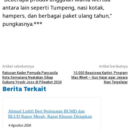
antara lain seperti Tumpeng, nasi kotak,
hampers, dan berbagai paket ulang tahun,”
pungkasnya.***
Artikel sebelumnya
Artikel berikutnya
Ratusan Kader Pemuda Pancasila
10.000 Beasiswa Kartini, Program
Kota Semarang Nyatakan Sikap
Mas Wiwit – Gus Hajar agar Jepara
Dukung Yoyok-Joss di Pilwakot 2024
Kian Terpelajar
Berita Terkait
Ahmad Luthfi Beri Peringatan BUMD dan
BLUD Rapor Merah, Rapat Khusus Disiapkan
4 Agustus 2026