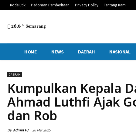
Kode Etik
Pedoman Pemberitaan
Privacy Policy
Tentang Kami
26.8
C
Semarang
HOME
NEWS
DAERAH
NASIONAL
DAERAH
Kumpulkan Kepala Da
Ahmad Luthfi Ajak Go
dan Rob
By
Admin PJ
26 Mei 2025