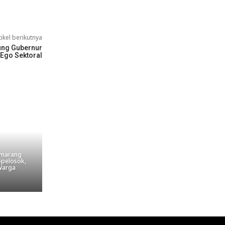
tikel berikutnya
ung Gubernur
Ego Sektoral
emarang
-pelosok,
Warga