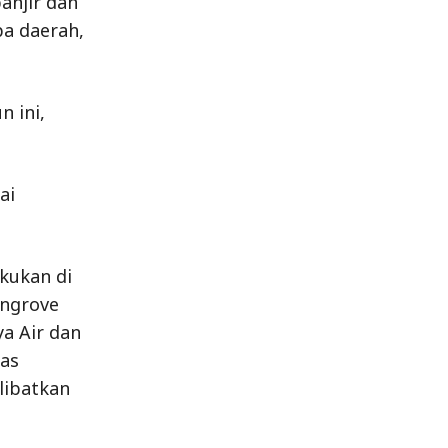
anjir dan
pa daerah,
n ini,
ai
akukan di
angrove
a Air dan
nas
libatkan