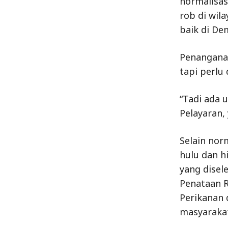
normalisas
rob di wil
baik di D
Penanganan 
tapi perlu
“Tadi ada 
Pelayaran,
Selain nor
hulu dan h
yang disel
Penataan R
Perikanan 
masyaraka