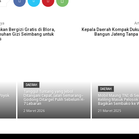
n
nya
Ar
kan Bergizi Gratis di Blora,
Kepala Daerah Kompak Duk
uhan Gizi Seimbang untuk
Bangun Jateng Tanpa 
s
DAERAH
DAERAH
Tanggul Tuntang yang Jebol
 Yoyok
Ditangani Cepat, Jalan Semarang–
Mobil Maung TNI di S
Godong Ditarget Pulih Sebelum H-
Keliling Masuk Pelosok
7 Lebaran
Bagikan Sembako ke 
2 Maret 2026
21 Maret 2025