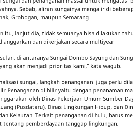
i sungai dan penanganan massal untuk mengatasi b
ayahnya. Sebab, aliran sungainya mengalir di bebera
emak, Grobogan, maupun Semarang.
itu, lanjut dia, tidak semuanya bisa dilakukan tahu
 dianggarkan dan dikerjakan secara multiyear.
usulan, di antaranya Sungai Dombo Sayung dan Sung
 yang akan menjadi prioritas kami,” kata wagub.
malisasi sungai, langkah penanganan juga perlu dil
ilir. Penanganan di hilir yaitu dengan penanaman m
enggarakan oleh Dinas Pekerjaan Umum Sumber Day
uang (Pusdataru), Dinas Lingkungan Hidup, dan Di
dan Kelautan. Terkait penanganan di hulu, harus me
t tentang pemberdayaan tanggap lingkungan.