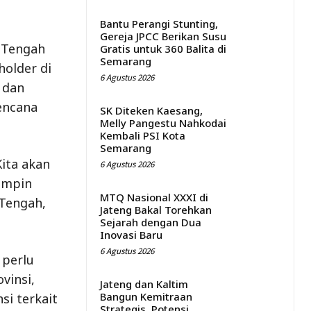
Bantu Perangi Stunting,
Gereja JPCC Berikan Susu
 Tengah
Gratis untuk 360 Balita di
Semarang
older di
6 Agustus 2026
 dan
encana
SK Diteken Kaesang,
Melly Pangestu Nahkodai
Kembali PSI Kota
Semarang
Kita akan
6 Agustus 2026
impin
MTQ Nasional XXXI di
 Tengah,
Jateng Bakal Torehkan
Sejarah dengan Dua
Inovasi Baru
6 Agustus 2026
 perlu
vinsi,
Jateng dan Kaltim
Bangun Kemitraan
si terkait
Strategis, Potensi