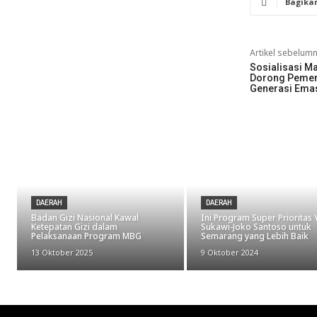
Bagika
Artikel sebelum
Sosialisasi Ma
Dorong Pemen
Generasi Ema
DAERAH
DAERAH
Badan Gizi Nasional Kawal
Ini Program Super Prioritas
Ketepatan Gizi dalam
Sukawi-Joko Santoso untuk
Pelaksanaan Program MBG
Semarang yang Lebih Baik
13 Oktober 2025
9 Oktober 2024