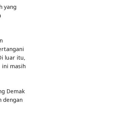
h yang
a
n
ertangani
luar itu,
 ini masih
yung Demak
an dengan