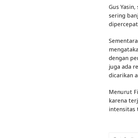
Gus Yasin,
sering banj
dipercepat
Sementara 
mengatakan
dengan pem
juga ada r
dicarikan 
Menurut Fi
karena ter
intensitas 