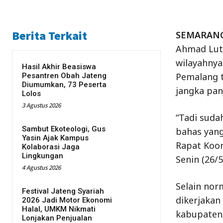
Berita Terkait
SEMARAN
Ahmad Luth
wilayahnya
Hasil Akhir Beasiswa
Pemalang t
Pesantren Obah Jateng
Diumumkan, 73 Peserta
jangka pan
Lolos
3 Agustus 2026
“Tadi suda
Sambut Ekoteologi, Gus
bahas yang
Yasin Ajak Kampus
Rapat Koor
Kolaborasi Jaga
Lingkungan
Senin (26/5
4 Agustus 2026
Selain norm
Festival Jateng Syariah
dikerjakan
2026 Jadi Motor Ekonomi
Halal, UMKM Nikmati
kabupaten/
Lonjakan Penjualan