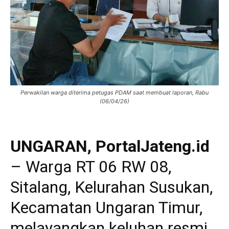
Perwakilan warga diterima petugas PDAM saat membuat laporan, Rabu
(06/04/26)
UNGARAN, PortalJateng.id
– Warga RT 06 RW 08,
Sitalang, Kelurahan Susukan,
Kecamatan Ungaran Timur,
melayangkan keluhan resmi