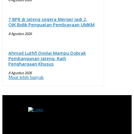
7 BPR di Jateng segera Merger Jadi 2,
OJK Bidik Penguatan Pembiayaan UMKM
8 Agustus 2026
Ahmad Luthfi Dinilai Mampu Dobrak
Pembangunan Jateng, Raih
Penghargaan Khusus
8 Agustus 2026
Muat lebih banyak