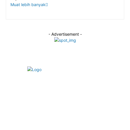
Muat lebih banyak
- Advertisement -
Alamat Redaksi:
Jalan Taman Beringin Elok, Kecamatan Ngaliyan, Kota
Semarang, Jawa Tengah.
Email:
redaksiportaljateng@gmail.com