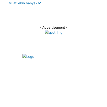
Muat lebih banyak
- Advertisement -
Alamat Redaksi:
Jalan Taman Beringin Elok, Kecamatan Ngaliyan, Kota
Semarang, Jawa Tengah.
Email:
redaksiportaljateng@gmail.com