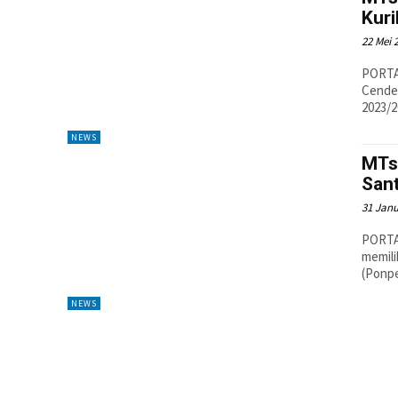
Kur
22 Mei 
PORTA
Cendek
NEWS
MTs 
Sant
31 Janu
PORTAL
memili
(Ponpes
NEWS