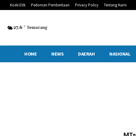
Kode Etik
Pedoman Pemberitaan
Privacy Policy
Tentang Kami
27.6
C
Semarang
HOME
NEWS
DAERAH
NASIONAL
MTs