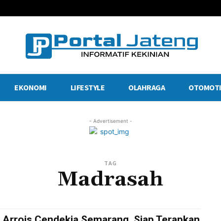
EKONOMI
LIFESTYLE
OLAHRAGA
OTOMOTI
- Advertisement -
TAG
Madrasah
 Arrois Cendekia Semarang, Siap Terapkan