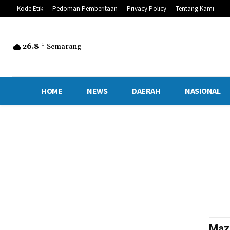
Kode Etik
Pedoman Pemberitaan
Privacy Policy
Tentang Kami
26.8
C
Semarang
HOME
NEWS
DAERAH
NASIONAL
Maz