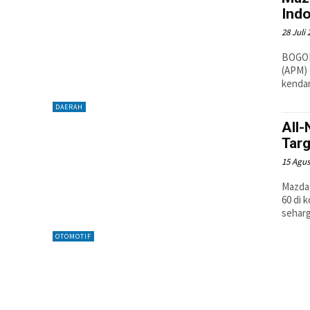
Indo
28 Juli
BOGOR
(APM) 
kendar
DAERAH
All
Tar
15 Agus
Mazda
60 di 
seharg
OTOMOTIF