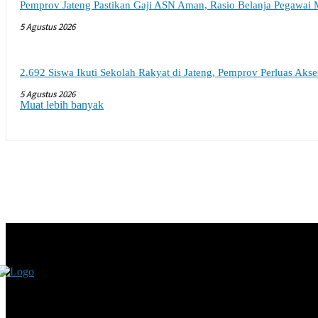
Pemprov Jateng Pastikan Gaji ASN Aman, Rasio Belanja Pegawai 
5 Agustus 2026
2.692 Siswa Ikuti Sekolah Rakyat di Jateng, Pemprov Perluas Aks
5 Agustus 2026
Muat lebih banyak