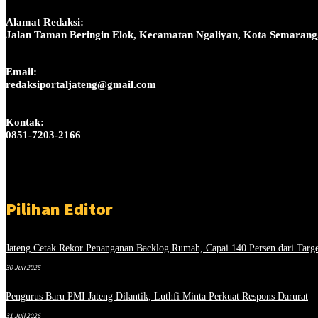
Alamat Redaksi:
Jalan Taman Beringin Elok, Kecamatan Ngaliyan, Kota Semarang
Email:
redaksiportaljateng@gmail.com
Kontak:
0851-7203-2166
Pilihan Editor
Jateng Cetak Rekor Penanganan Backlog Rumah, Capai 140 Persen dari Targ
30 Juli 2026
Pengurus Baru PMI Jateng Dilantik, Luthfi Minta Perkuat Respons Darurat
31 Juli 2026