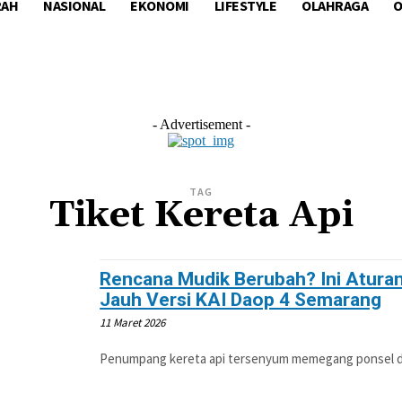
RAH
NASIONAL
EKONOMI
LIFESTYLE
OLAHRAGA
O
L
EKONOMI
LIFESTYLE
OLAHRAGA
OTOM
- Advertisement -
TAG
Tiket Kereta Api
Rencana Mudik Berubah? Ini Atura
Jauh Versi KAI Daop 4 Semarang
11 Maret 2026
Penumpang kereta api tersenyum memegang ponsel den