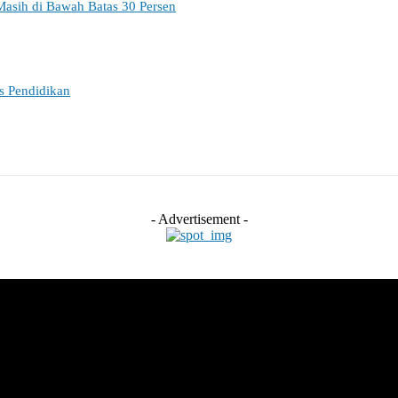
Masih di Bawah Batas 30 Persen
es Pendidikan
- Advertisement -