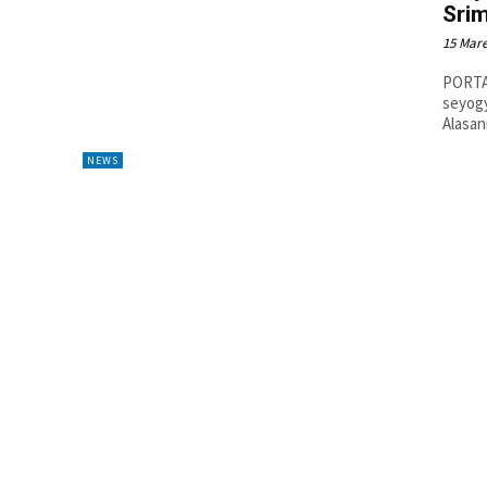
Srim
15 Mare
PORTA
seyogy
Alasan
NEWS