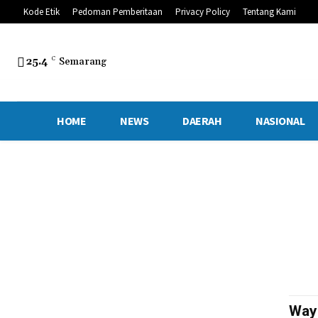
Kode Etik
Pedoman Pemberitaan
Privacy Policy
Tentang Kami
25.4
C
Semarang
HOME
NEWS
DAERAH
NASIONAL
Waya