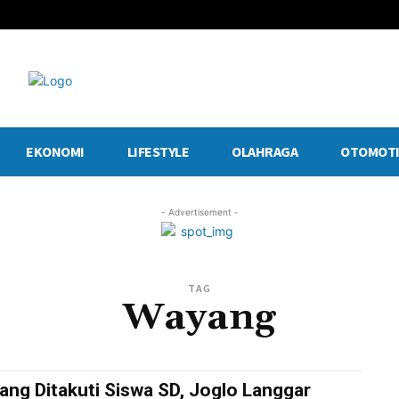
EKONOMI
LIFESTYLE
OLAHRAGA
OTOMOTI
- Advertisement -
TAG
Wayang
ng Ditakuti Siswa SD, Joglo Langgar