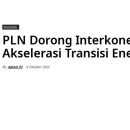
HOME
NEWS
DAERAH
NASIONA
EKONOMI
PLN Dorong Interkon
Akselerasi Transisi En
By
Admin PJ
6 Oktober 2025