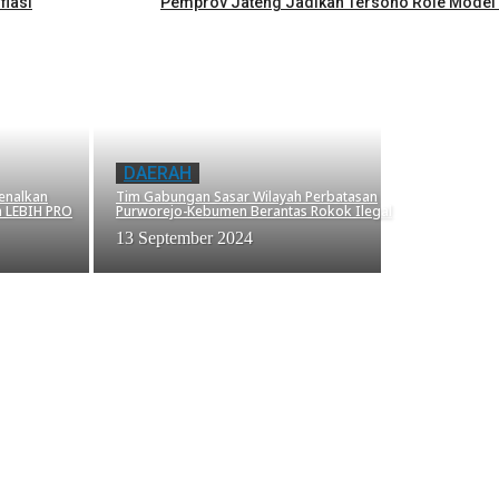
flasi
Pemprov Jateng Jadikan Tersono Role Model
DAERAH
Kenalkan
Tim Gabungan Sasar Wilayah Perbatasan
 LEBIH PRO
Purworejo-Kebumen Berantas Rokok Ilegal
13 September 2024