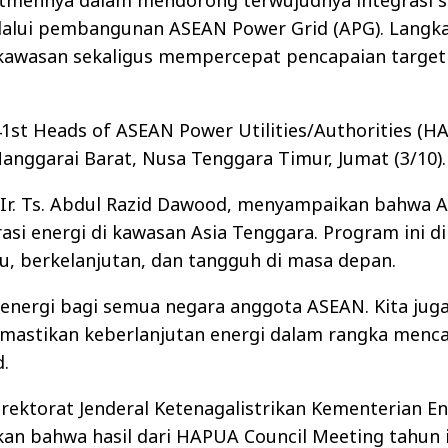
tmennya dalam mendorong terwujudnya integrasi s
melalui pembangunan ASEAN Power Grid (APG). Langka
kawasan sekaligus mempercepat pencapaian target
st Heads of ASEAN Power Utilities/Authorities (HA
anggarai Barat, Nusa Tenggara Timur, Jumat (3/10).
), Ir. Ts. Abdul Razid Dawood, menyampaikan bahwa
asi energi di kawasan Asia Tenggara. Program ini d
, berkelanjutan, dan tangguh di masa depan.
nergi bagi semua negara anggota ASEAN. Kita juga
mastikan keberlanjutan energi dalam rangka menca
.
rektorat Jenderal Ketenagalistrikan Kementerian En
n bahwa hasil dari HAPUA Council Meeting tahun i