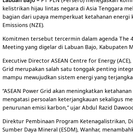
Labuan Bajo –
PT PLN (Persero) menegaskan komi
kelistrikan hijau lintas negara di Asia Tenggara 
bagian dari upaya memperkuat ketahanan energi 
Emissions (NZE).
Komitmen tersebut tercermin dalam agenda The 41
Meeting yang digelar di Labuan Bajo, Kabupaten M
Executive Director ASEAN Centre for Energy (ACE
Grid merupakan salah satu tonggak penting integr
mampu mewujudkan sistem energi yang terjangkau
“ASEAN Power Grid akan meningkatkan ketahanan e
mengatasi persoalan keterjangkauan sekaligus me
penurunan emisi karbon,” ujar Abdul Razid Dawood
Direktur Pembinaan Program Ketenagalistrikan, Di
Sumber Daya Mineral (ESDM), Wanhar, menambahka