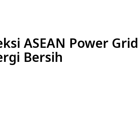
L
EKONOMI
LIFESTYLE
OLAHRAGA
OTOM
eksi ASEAN Power Grid
ergi Bersih
Bagikan