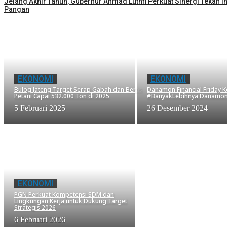
Jelang Akhir Tahun, Gubernur Ahmad Luthfi Perkuat Sinergi Tekan In
Pangan
EKONOMI
EKONOMI
Bulog Jateng Target Serap Gabah dan Beras
Danamon Financial Friday 
Petani Capai 532.000 Ton di 2025
#BanyakLebihnya Danamon
5 Februari 2025
26 Desember 2024
EKONOMI
PGN Perkuat Kompetensi SDM dan
Lingkungan Kerja untuk Dukung Target
Strategis 2026
6 Februari 2026