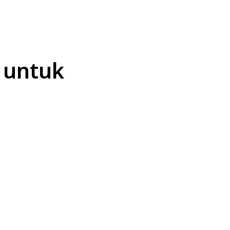
OTIF
POLITIK
PENDIDIKAN
PERISTIWA
 untuk