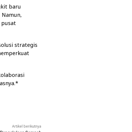
kit baru
). Namun,
 pusat
olusi strategis
 memperkuat
kolaborasi
kasnya.*
Artikel berikutnya