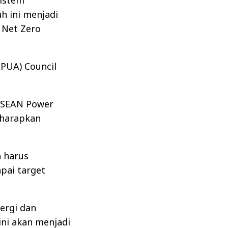
istem
h ini menjadi
 Net Zero
PUA) Council
 ASEAN Power
iharapkan
 harus
pai target
ergi dan
ni akan menjadi