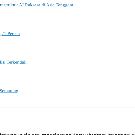
struktur AI Raksasa di Asia Tenggara
,71 Persen
si Terkendali
 Semarang