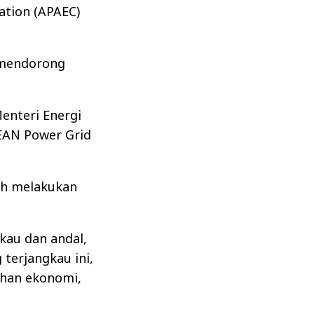
ation (APAEC)
a mendorong
enteri Energi
EAN Power Grid
ah melakukan
kau dan andal,
terjangkau ini,
uhan ekonomi,