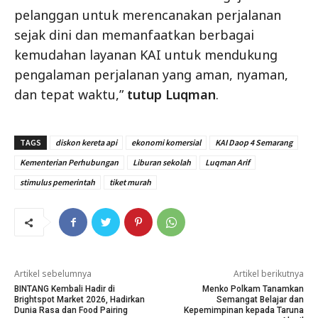
pelanggan untuk merencanakan perjalanan
sejak dini dan memanfaatkan berbagai
kemudahan layanan KAI untuk mendukung
pengalaman perjalanan yang aman, nyaman,
dan tepat waktu,”
tutup Luqman
.
TAGS
diskon kereta api
ekonomi komersial
KAI Daop 4 Semarang
Kementerian Perhubungan
Liburan sekolah
Luqman Arif
stimulus pemerintah
tiket murah
Artikel sebelumnya
Artikel berikutnya
BINTANG Kembali Hadir di
Menko Polkam Tanamkan
Brightspot Market 2026, Hadirkan
Semangat Belajar dan
Dunia Rasa dan Food Pairing
Kepemimpinan kepada Taruna